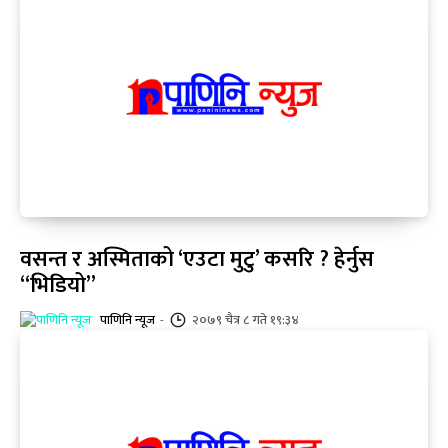
वसन्त र अस्मिताको ‘एउटा मुटु’ कसरि ? हेर्नुस
“भिडियो”
पाणिनि न्यूज
-
२०७९ चैत्र ८ गते १९:३४