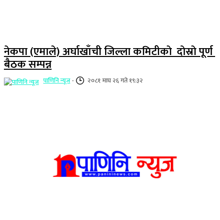
नेकपा (एमाले) अर्घाखाँची जिल्ला कमिटीकाे दाेस्राे पूर्ण
बैठक सम्पन्न
पाणिनि न्यूज
-
२०८१ माघ २६ गते १९:३२