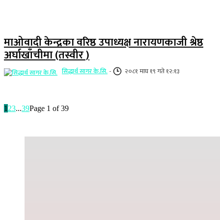
माओवादी केन्द्रका वरिष्ठ उपाध्यक्ष नारायणकाजी श्रेष्ठ
अर्घाखाँचीमा (तस्वीर )
सिद्धार्थ सागर के.सि.
-
२०८१ माघ १९ गते १२:१३
1
2
3
...
39
Page 1 of 39