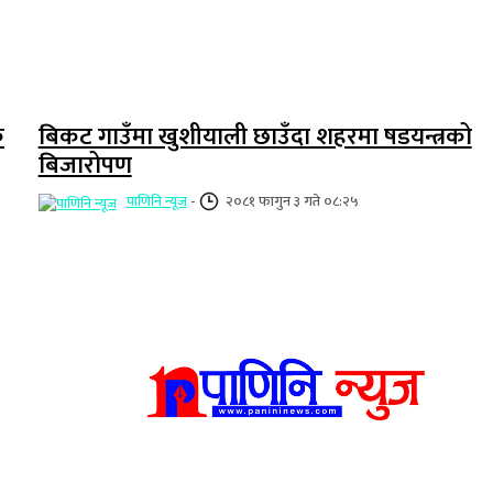
क
बिकट गाउँमा खुशीयाली छाउँदा शहरमा षडयन्त्रको
बिजारोपण
पाणिनि न्यूज
-
२०८१ फागुन ३ गते ०८:२५