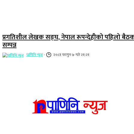
प्रगतिशील लेखक सङ्घ, नेपाल रूपन्देहीको पहिलो बैठ
सम्पन्न
पाणिनि न्यूज
-
२०८१ फागुन ७ गते २१:२१