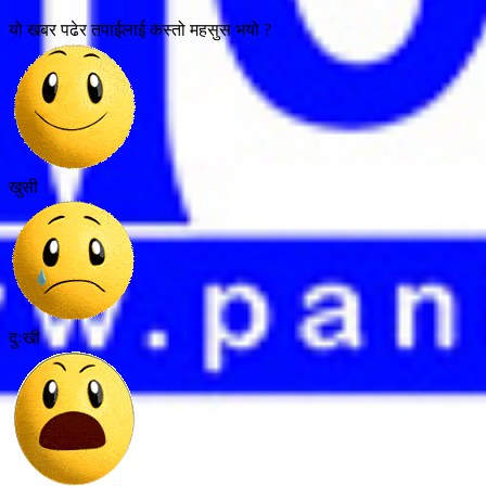
यो खबर पढेर तपाईलाई कस्तो महसुस भयो ?
खुसी
दुःखी