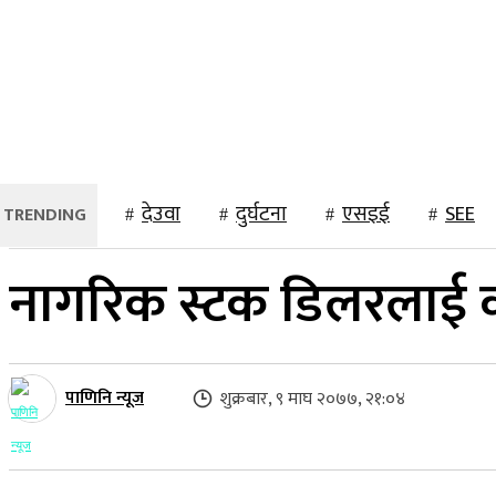
२२ साउन २०८३, शुक्रबार
होमपेज
समाचार
स्थानीय
राष्ट्रिय
देउवा
दुर्घटना
एसइई
SEE
नागरिक स्टक डिलरलाई का
पाणिनि न्यूज
शुक्रबार, ९ माघ २०७७, २१:०४