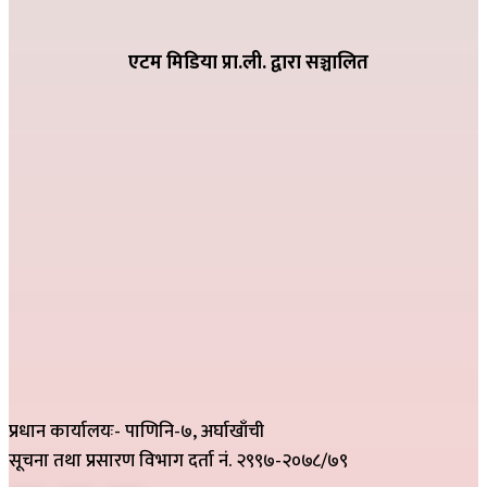
धातिवाङ्गमा वडा स्तरीय तिज गीत प्रतियोगिता सम्पन्न
२०८२ भदौ ६ गते २१:०९
एटम मिडिया प्रा.ली. द्वारा सञ्चालित
प्रधान कार्यालयः- पाणिनि-७, अर्घाखाँची
सूचना तथा प्रसारण विभाग दर्ता नं. २९९७-२०७८/७९