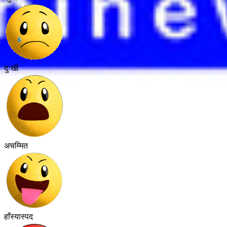
दुःखी
अचम्मित
हाँस्यास्पद