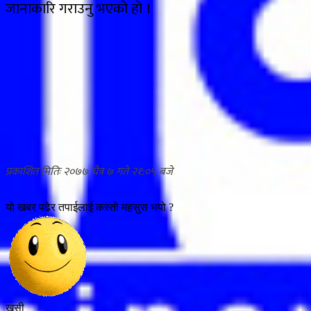
जानाकारि गराउनु भएको हो ।
२०७७ चैत्र ७ गते २१:०५
यो खबर पढेर तपाईलाई कस्तो महसुस भयो ?
खुसी