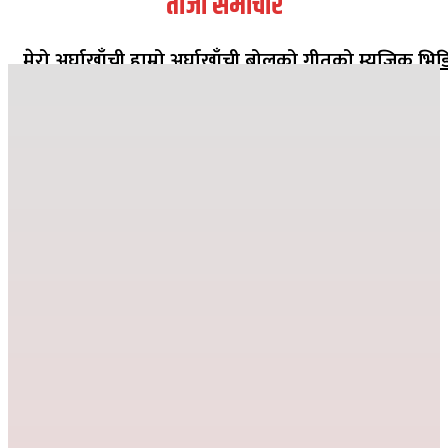
ताजा समाचार
मेरो अर्घाखाँची हाम्रो अर्घाखाँची बोलको गीतको म्युजिक भिड
सार्वजनिक
२०८२ मंसिर १३ गते १८:०८
जहाँ दुख्छ त्यहाँ पहिलो पाइला नेपाल पुग्छ
२०८२ कार्तिक २६ गते ०८:२४
देउसी भैलोमा उठेको रकमबाट बिद्यालयलाई सहयोग
२०८२ कार्तिक ९ गते २१:१०
विद्या विनोद मा.बि. अड्गुरीमा ७ दिने योग शिविर शुरु
२०८२ भदौ १६ गते २०:१९