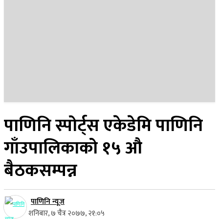
२२ साउन २०८३, शुक्रबार
पाणिनि स्पोर्ट्स एकेडेमि पाणिनि
गाँउपालिकाको १५ औ
बैठकसम्पन्न
पाणिनि न्यूज
शनिबार, ७ चैत्र २०७७, २१:०५