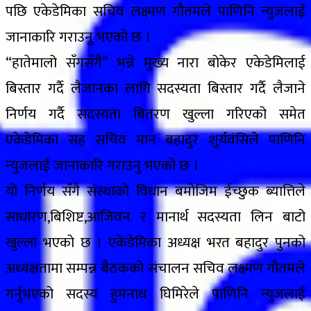
पछि एकेडेमिका सचिव लक्ष्मण गौतमले पाणिनि न्युजलाई
जानाकारि गराउनु भएको छ ।
“हातेमालो सँगसँगै” भन्ने मुख्य नारा बोकेर एकेडेमिलाई
बिस्तार गर्दै लैजानका लागि सदस्यता बिस्तार गर्दै लैजाने
निर्णय गर्दै सदस्यता बितरण खुल्ला गरिएको समेत
एकेडेमिका सह सचिव मान बहादुर शुर्यवंसिले पाणिनि
न्युजलाई जानाकारि गराउनु भएको छ ।
यो निर्णय सँगै संस्थाको विधान बमोजिम ईच्छुक ब्यात्तिले
साधारण,बिशिष्ट,आजिवन र मानार्थ सदस्यता लिन बाटो
खुल्ला भएको छ । एकेडेमिका अध्यक्ष भरत बहादुर पुनको
अध्यक्षतामा सम्पन्न बैठकको संचालन सचिव लक्ष्मण गौतमले
गर्नुभएको सदस्य हुमनाथ घिमिरेले पाणिनि न्युजलाई