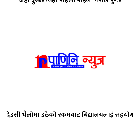
जहाँ दुख्छ त्यहाँ पहिलो पाइला नेपाल पुग्छ
देउसी भैलोमा उठेको रकमबाट बिद्यालयलाई सहयोग