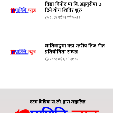
विद्या विनोद मा.बि. अड्गुरीमा ७
दिने योग शिविर शुरु
२०८२ भदौ १६ गते २०:१९
धातिवाङ्गमा वडा स्तरीय तिज गीत
प्रतियोगिता सम्पन्न
२०८२ भदौ ६ गते २१:०९
एटम मिडिया प्रा.ली. द्वारा सञ्चालित