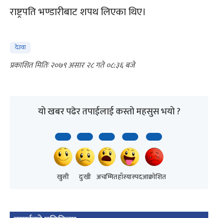
राष्ट्रपति भण्डारीबाट शपथ लिएका थिए।
देउवा
२०७९ असार २८ गते ०८:३६
यो खबर पढेर तपाईलाई कस्तो महसुस भयो ?
खुसी
दुःखी
अचम्मित
हाँस्यास्पद
आक्रोशित