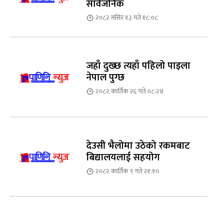
सार्वजनिक
२०८२ मंसिर १३ गते १८:०८
जहाँ दुख्छ त्यहाँ पहिलो पाइला
नेपाल पुग्छ
२०८२ कार्तिक २६ गते ०८:२४
देउसी भैलोमा उठेको रकमबाट
बिद्यालयलाई सहयोग
२०८२ कार्तिक ९ गते २१:१०