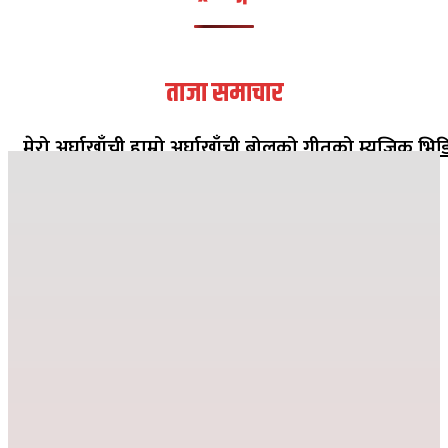
ताजा समाचार
मेरो अर्घाखाँची हाम्रो अर्घाखाँची बोलको गीतको म्युजिक भिड
सार्वजनिक
२०८२ मंसिर १३ गते १८:०८
जहाँ दुख्छ त्यहाँ पहिलो पाइला नेपाल पुग्छ
२०८२ कार्तिक २६ गते ०८:२४
देउसी भैलोमा उठेको रकमबाट बिद्यालयलाई सहयोग
२०८२ कार्तिक ९ गते २१:१०
विद्या विनोद मा.बि. अड्गुरीमा ७ दिने योग शिविर शुरु