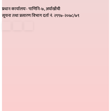
प्रधान कार्यालयः- पाणिनि-७, अर्घाखाँची
सूचना तथा प्रसारण विभाग दर्ता नं. २९९७-२०७८/७९
हाम्रो टिम
निर्देशक :
राम खड्का
सम्पादक :
प्रकाश प्युठानी
कार्यकारी सम्पादक :
गोमा पौडेल
सम्वाददाता :
अनिल नेपाली, कमला परियार,
प्रतीक्षा बेल्वासे
सल्लाहकार :
हरि प्रसाद भुसाल,
हिम जि.सि. लेकाली