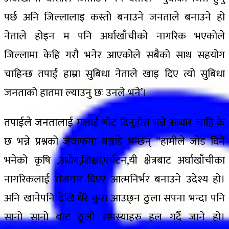
पर्छ अनि जिल्लालाइ कस्तो बनाउने जनताले बनाउने हो
नेताले होइन म पनि अर्घाखाँचीको नागरिक भएकोले
जिल्लामा केहि गरौ भनेर आएकोले सबैको साथ सहयोग
चाहिन्छ तपाईं हाम्रा सुबिधा नेताले खाइ दिए त्यो सुबिधा
जनताको हातमा ल्याउनु छः उनले भने’।
तपाईले जनतालाई मलाई भोट दिनुहोस भन्ने आधार चाहि के
छ भन्ने प्रश्नको जवाफमा बञ्जाडे भन्छन् “हामीले जोड दिने
भनेको कृषि ,उधोग,शिक्षा,पर्यटन,यी क्षेत्रबाट अर्घाखाँचीका
नागरिकलाई रोजगार दिएर आत्मनिर्भर बनाउने उदेश्य हो।
अनि खानेपनि देखि धेरै कुरा आउछ्न ठुला सपना भन्दा पनि
सानो सानो बाट ठूलो समस्याहरु हल गर्दै जाने हो।