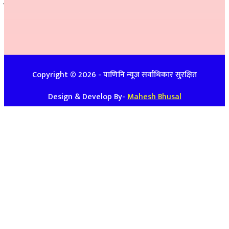
सम्पर्क
इ-मेलः newspanini@gmail.com
विज्ञापनको लागिः ९७४८७४७९३९ / ९८५७०८६३९९
Copyright ©
2026
- पाणिनि न्यूज सर्वाधिकार सुरक्षित
Design & Develop By-
Mahesh Bhusal