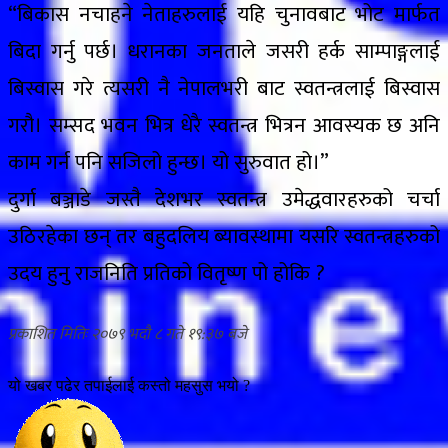
“बिकास नचाहने नेताहरुलाई यहि चुनावबाट भोट मार्फत
बिदा गर्नु पर्छ। धरानका जनताले जसरी हर्क साम्पाङ्गलाई
बिस्वास गरे त्यसरी नै नेपालभरी बाट स्वतन्त्रलाई बिस्वास
गरौ। सम्सद भवन भित्र धेरै स्वतन्त्र भित्रन आवस्यक छ अनि
काम गर्न पनि सजिलो हुन्छ। यो सुरुवात हो।”
दुर्गा बञ्जाडे जस्तै देशभर स्वतन्त्र उमेद्धवारहरुको चर्चा
उठिरहेका छन् तर बहुदलिय ब्यावस्थामा यसरि स्वतन्त्रहरुको
उदय हुनु राजनिति प्रतिको वितृष्ण पो होकि ?
२०७९ भदौ ८ गते १९:३७
यो खबर पढेर तपाईलाई कस्तो महसुस भयो ?