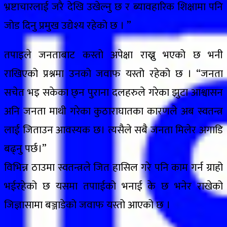
भ्रष्टाचारलाई जरै देखि उखेल्नु छ र ब्यावहारिक शिक्षामा पनि
जोड दिनु प्रमुख उद्येश्य रहेको छ । ”
तपाइले जनताबाट कस्तो अपेक्षा राख्नु भएको छ भनी
राखिएको प्रश्नमा उनको जवाफ यस्तो रहेको छ । “जनता
सचेत भइ सकेका छ्न पुराना दलहरुले गरेका झुटा आश्वासन
अनि जनता माथी गरेका कुठाराघातका कारणले अब स्वतन्त्र
लाई जिताउन आवस्यक छ। त्यसैले सबै जनता मिलेर अगाडि
बढ्नु पर्छ।”
विभिन्न ठाउमा स्वतन्त्रले जित हासिल गरे पनि काम गर्न ग्राहो
भईरहेको छ यसमा तपााईको भनाई के छ भनेर राखेको
जिज्ञासामा बञ्जाडेको जवाफ यस्तो आएको छ ।