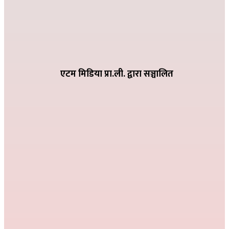
२०८२ भदौ १६ गते २०:१९
धातिवाङ्गमा वडा स्तरीय तिज गीत प्रतियोगिता सम्पन्न
२०८२ भदौ ६ गते २१:०९
एटम मिडिया प्रा.ली. द्वारा सञ्चालित