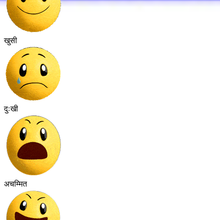
खुसी
दुःखी
अचम्मित