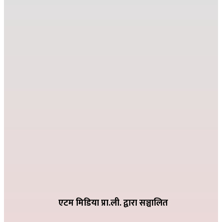
२०८२ मंसिर १३ गते १८:०८
जहाँ दुख्छ त्यहाँ पहिलो पाइला नेपाल पुग्छ
२०८२ कार्तिक २६ गते ०८:२४
देउसी भैलोमा उठेको रकमबाट बिद्यालयलाई सहयोग
२०८२ कार्तिक ९ गते २१:१०
विद्या विनोद मा.बि. अड्गुरीमा ७ दिने योग शिविर शुरु
२०८२ भदौ १६ गते २०:१९
धातिवाङ्गमा वडा स्तरीय तिज गीत प्रतियोगिता सम्पन्न
२०८२ भदौ ६ गते २१:०९
एटम मिडिया प्रा.ली. द्वारा सञ्चालित