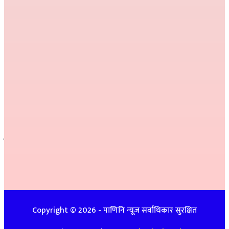
हाम्रो टिम
निर्देशक :
राम खड्का
सम्पादक :
प्रकाश प्युठानी
कार्यकारी सम्पादक :
गोमा पौडेल
सम्वाददाता :
अनिल नेपाली, कमला परियार,
प्रतीक्षा बेल्वासे
सल्लाहकार :
हरि प्रसाद भुसाल,
हिम जि.सि. लेकाली
सम्पर्क
इ-मेलः newspanini@gmail.com
विज्ञापनको लागिः ९७४८७४७९३९ / ९८५७०८६३९९
Copyright ©
2026
- पाणिनि न्यूज सर्वाधिकार सुरक्षित