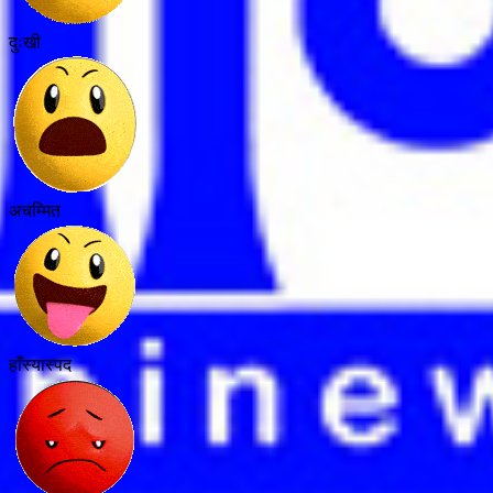
दुःखी
अचम्मित
हाँस्यास्पद