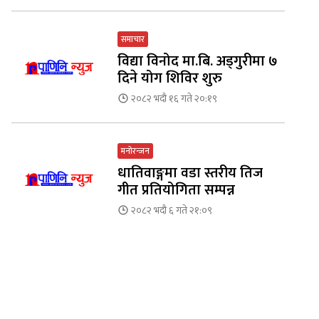
समाचार
विद्या विनोद मा.बि. अड्गुरीमा ७
दिने योग शिविर शुरु
२०८२ भदौ १६ गते २०:१९
मनोरन्जन
धातिवाङ्गमा वडा स्तरीय तिज
गीत प्रतियोगिता सम्पन्न
२०८२ भदौ ६ गते २१:०९