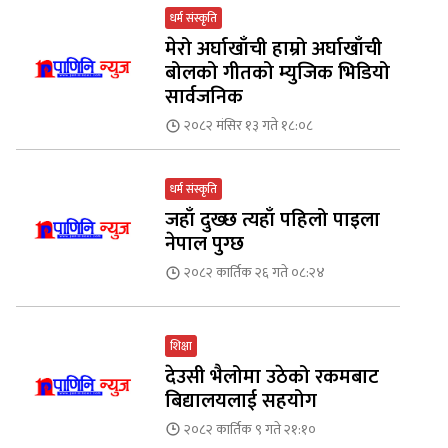
धर्म संस्कृति
मेरो अर्घाखाँची हाम्रो अर्घाखाँची
बोलको गीतको म्युजिक भिडियो
सार्वजनिक
२०८२ मंसिर १३ गते १८:०८
धर्म संस्कृति
जहाँ दुख्छ त्यहाँ पहिलो पाइला
नेपाल पुग्छ
२०८२ कार्तिक २६ गते ०८:२४
शिक्षा
देउसी भैलोमा उठेको रकमबाट
बिद्यालयलाई सहयोग
२०८२ कार्तिक ९ गते २१:१०