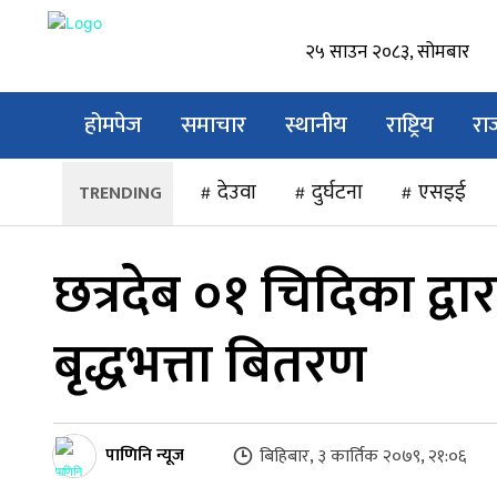
२५ साउन २०८३, सोमबार
होमपेज
समाचार
स्थानीय
राष्ट्रिय
रा
देउवा
दुर्घटना
एसइई
छत्रदेब ०१ चिदिका द्व
बृद्धभत्ता बितरण
पाणिनि न्यूज
बिहिबार, ३ कार्तिक २०७९, २१:०६