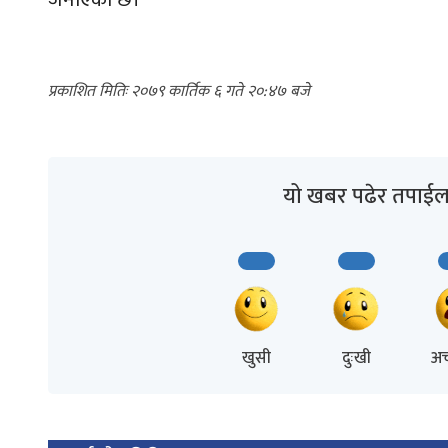
२०७९ कार्तिक ६ गते २०:४७
यो खबर पढेर तपाईल
खुसी
दुःखी
अच