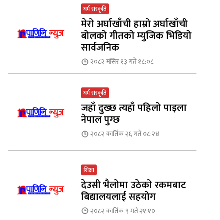
धर्म संस्कृति
मेरो अर्घाखाँची हाम्रो अर्घाखाँची
बोलको गीतको म्युजिक भिडियो
सार्वजनिक
२०८२ मंसिर १३ गते १८:०८
धर्म संस्कृति
जहाँ दुख्छ त्यहाँ पहिलो पाइला
नेपाल पुग्छ
२०८२ कार्तिक २६ गते ०८:२४
शिक्षा
देउसी भैलोमा उठेको रकमबाट
बिद्यालयलाई सहयोग
२०८२ कार्तिक ९ गते २१:१०