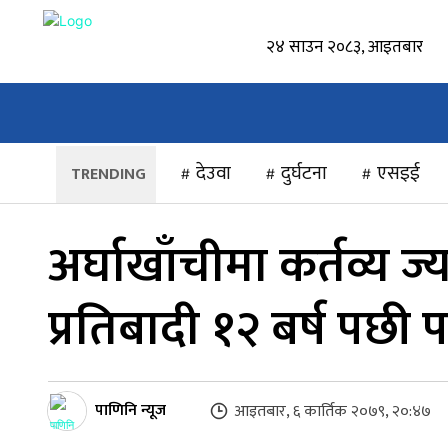
२४ साउन २०८३, आइतबार
होमपेज
समाचार
स्थानीय
राष्ट्रिय
देउवा
दुर्घटना
एसइई
अर्घाखाँचीमा कर्तव्य ज्
प्रतिबादी १२ बर्ष पछी प
पाणिनि न्यूज
आइतबार, ६ कार्तिक २०७९, २०:४७