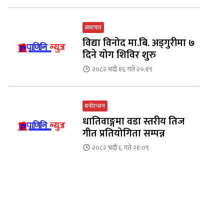
समाचार
विद्या विनोद मा.बि. अड्गुरीमा ७
दिने योग शिविर शुरु
२०८२ भदौ १६ गते २०:१९
मनोरन्जन
धातिवाङ्गमा वडा स्तरीय तिज
गीत प्रतियोगिता सम्पन्न
२०८२ भदौ ६ गते २१:०९