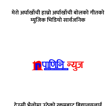
मेरो अर्घाखाँची हाम्रो अर्घाखाँची बोलको गीतको
म्युजिक भिडियो सार्वजनिक
देउसी भैलोमा उठेको रकमबाट बिद्यालयलाई