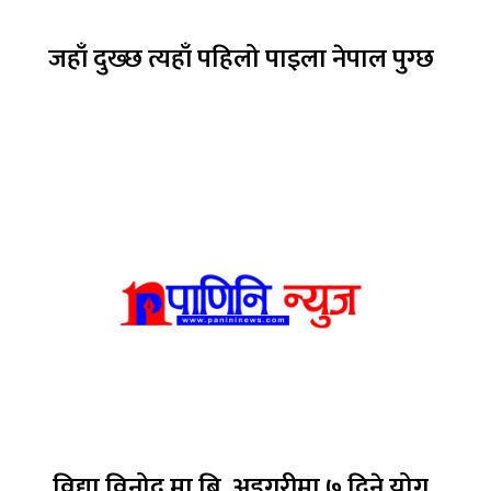
जहाँ दुख्छ त्यहाँ पहिलो पाइला नेपाल पुग्छ
विद्या विनोद मा.बि. अड्गुरीमा ७ दिने योग