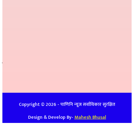
सम्पादक :
प्रकाश प्युठानी
कार्यकारी सम्पादक :
गोमा पौडेल
सम्वाददाता :
अनिल नेपाली, कमला परियार,
प्रतीक्षा बेल्वासे
सल्लाहकार :
हरि प्रसाद भुसाल,
हिम जि.सि. लेकाली
सम्पर्क
इ-मेलः newspanini@gmail.com
विज्ञापनको लागिः ९७४८७४७९३९ / ९८५७०८६३९९
Copyright ©
2026
- पाणिनि न्यूज सर्वाधिकार सुरक्षित
Design & Develop By-
Mahesh Bhusal