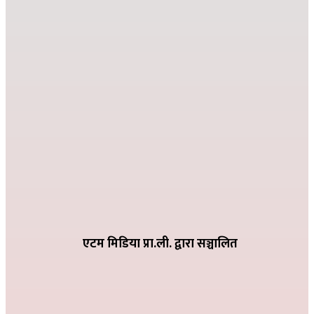
जहाँ दुख्छ त्यहाँ पहिलो पाइला नेपाल पुग्छ
२०८२ कार्तिक २६ गते ०८:२४
देउसी भैलोमा उठेको रकमबाट बिद्यालयलाई सहयोग
२०८२ कार्तिक ९ गते २१:१०
विद्या विनोद मा.बि. अड्गुरीमा ७ दिने योग शिविर शुरु
२०८२ भदौ १६ गते २०:१९
धातिवाङ्गमा वडा स्तरीय तिज गीत प्रतियोगिता सम्पन्न
२०८२ भदौ ६ गते २१:०९
एटम मिडिया प्रा.ली. द्वारा सञ्चालित