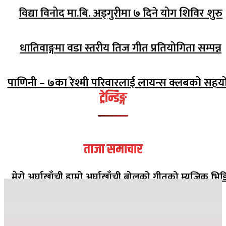
विद्या विनोद मा.बि. अड्गुरीमा ७ दिने योग शिविर शुरु
धातिवाङ्गमा वडा स्तरीय तिज गीत प्रतियोगिता सम्पन्न
पाणिनी – ७का रेश्मी परिवारलाई लायन्स क्लबको सहय
ट्रेन्डिङ्ग
ताजा समाचार
मेरो अर्घाखाँची हाम्रो अर्घाखाँची बोलको गीतको म्युजिक भिड
सार्वजनिक
२०८२ मंसिर १३ गते १८:०८