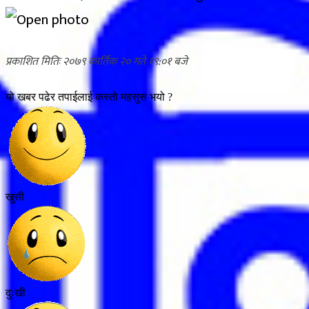
२०७९ कार्तिक २० गते १९:०१
यो खबर पढेर तपाईलाई कस्तो महसुस भयो ?
खुसी
दुःखी