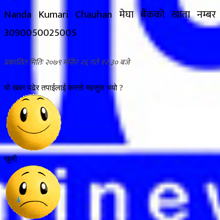
Nanda Kumari Chauhan मेघा बैंकको खाता नम्बर
3090050025005
२०७९ मंसिर २६ गते १२:३०
यो खबर पढेर तपाईलाई कस्तो महसुस भयो ?
खुसी