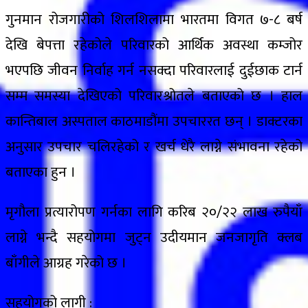
गुनमान रोजगारीको शिलशिलामा भारतमा विगत ७-८ बर्ष
देखि बेपत्ता रहेकोले परिवारको आर्थिक अवस्था कम्जोर
भएपछि जीवन निर्वाह गर्न नसक्दा परिवारलाई दुईछाक टार्न
सम्म समस्या देखिएको परिवारश्रोतले बताएको छ । हाल
कान्तिबाल अस्पताल काठमाडौंमा उपचाररत छन् । डाक्टरका
अनुसार उपचार चलिरहेको र खर्च धेरै लाग्ने संभावना रहेको
बताएका हुन ।
मृगौला प्रत्यारोपण गर्नका लागि करिब २०/२२ लाख रुपैयाँ
लाग्ने भन्दै सहयोगमा जुट्न उदीयमान जनजागृति क्लब
बाँगीले आग्रह गरेको छ ।
सहयोगको लागी :