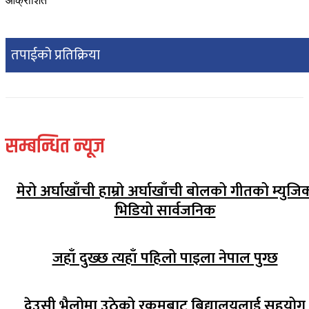
आक्रोशित
तपाईको प्रतिक्रिया
सम्बन्धित न्यूज
मेरो अर्घाखाँची हाम्रो अर्घाखाँची बोलको गीतको म्युजि
भिडियो सार्वजनिक
जहाँ दुख्छ त्यहाँ पहिलो पाइला नेपाल पुग्छ
देउसी भैलोमा उठेको रकमबाट बिद्यालयलाई सहयोग