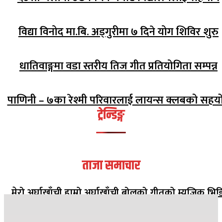
विद्या विनोद मा.बि. अड्गुरीमा ७ दिने योग शिविर शुरु
धातिवाङ्गमा वडा स्तरीय तिज गीत प्रतियोगिता सम्पन्न
पाणिनी – ७का रेश्मी परिवारलाई लायन्स क्लबको सहय
ट्रेन्डिङ्ग
ताजा समाचार
मेरो अर्घाखाँची हाम्रो अर्घाखाँची बोलको गीतको म्युजिक भिड
सार्वजनिक
२०८२ मंसिर १३ गते १८:०८