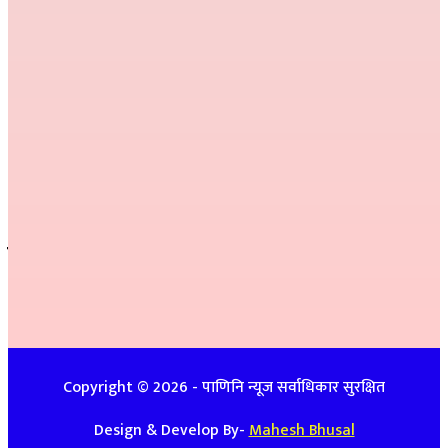
निर्देशक :
राम खड्का
सम्पादक :
प्रकाश प्युठानी
कार्यकारी सम्पादक :
गोमा पौडेल
सम्वाददाता :
अनिल नेपाली, कमला परियार,
प्रतीक्षा बेल्वासे
सल्लाहकार :
हरि प्रसाद भुसाल,
हिम जि.सि. लेकाली
सम्पर्क
इ-मेलः newspanini@gmail.com
विज्ञापनको लागिः ९७४८७४७९३९ / ९८५७०८६३९९
Copyright ©
2026
- पाणिनि न्यूज सर्वाधिकार सुरक्षित
Design & Develop By-
Mahesh Bhusal