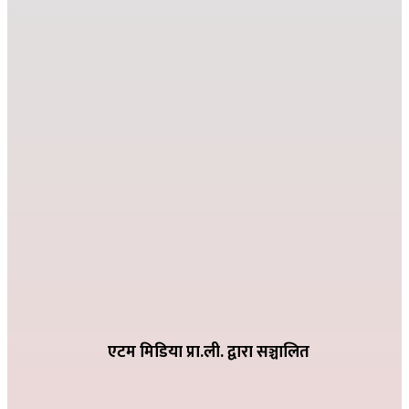
जहाँ दुख्छ त्यहाँ पहिलो पाइला नेपाल पुग्छ
२०८२ कार्तिक २६ गते ०८:२४
देउसी भैलोमा उठेको रकमबाट बिद्यालयलाई सहयोग
२०८२ कार्तिक ९ गते २१:१०
विद्या विनोद मा.बि. अड्गुरीमा ७ दिने योग शिविर शुरु
२०८२ भदौ १६ गते २०:१९
धातिवाङ्गमा वडा स्तरीय तिज गीत प्रतियोगिता सम्पन्न
२०८२ भदौ ६ गते २१:०९
एटम मिडिया प्रा.ली. द्वारा सञ्चालित