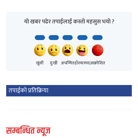
यो खबर पढेर तपाईलाई कस्तो महसुस भयो ?
खुसी
दुःखी
अचम्मित
हाँस्यास्पद
आक्रोशित
तपाईको प्रतिक्रिया
सम्बन्धित न्यूज