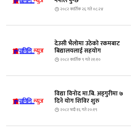
नेपाल पुग्छ
२०८२ कार्तिक २६ गते ०८:२४
देउसी भैलोमा उठेको रकमबाट
बिद्यालयलाई सहयोग
२०८२ कार्तिक ९ गते २१:१०
विद्या विनोद मा.बि. अड्गुरीमा ७
दिने योग शिविर शुरु
२०८२ भदौ १६ गते २०:१९