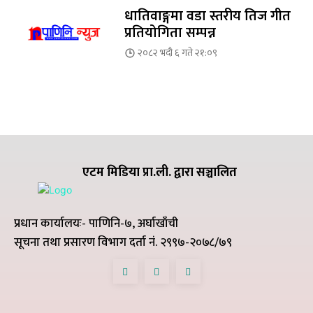
धातिवाङ्गमा वडा स्तरीय तिज गीत
प्रतियोगिता सम्पन्न
२०८२ भदौ ६ गते २१:०९
एटम मिडिया प्रा.ली. द्वारा सञ्चालित
प्रधान कार्यालयः- पाणिनि-७, अर्घाखाँची
सूचना तथा प्रसारण विभाग दर्ता नं. २९९७-२०७८/७९