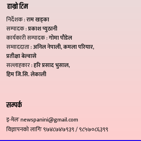
हाम्रो टिम
निर्देशक :
राम खड्का
सम्पादक :
प्रकाश प्युठानी
कार्यकारी सम्पादक :
गोमा पौडेल
सम्वाददाता :
अनिल नेपाली, कमला परियार,
प्रतीक्षा बेल्वासे
सल्लाहकार :
हरि प्रसाद भुसाल,
हिम जि.सि. लेकाली
सम्पर्क
इ-मेलः newspanini@gmail.com
विज्ञापनको लागिः ९७४८७४७९३९ / ९८५७०८६३९९