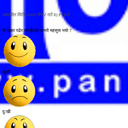
२०७९ पौष २ गते १८:१९
यो खबर पढेर तपाईलाई कस्तो महसुस भयो ?
खुसी
दुःखी