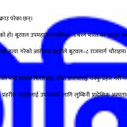
राउ परेका छन्।
 गरेको हो। बुटवल उपमहानगरपालिका–९ बस्ने भारत घर भएका ५
को हत्या गरेको आरोपमा प्रहरीले बुटवल–८ राजमार्ग चौराहम
 भन्दै सामान फिर्ता माग्न जाँदा अजयलाई चक्कु प्रहार गरी ग
्रहरीले घाइतेलाई उपचारको लागि लुम्बिनी प्रादेशिक अस्पता