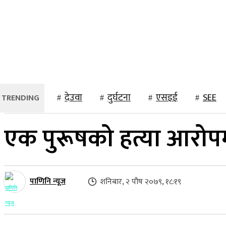
२३ साउन २०८३, शनिबार
होमपेज
समाचार
स्थानीय
राष्ट्रिय
देउवा
दुर्घटना
एसइई
SEE
एक पुरूषको हत्या आरोप
पाणिनि न्यूज
शनिबार, २ पौष २०७९, १८:१९