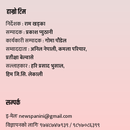
हाम्रो टिम
निर्देशक :
राम खड्का
सम्पादक :
प्रकाश प्युठानी
कार्यकारी सम्पादक :
गोमा पौडेल
सम्वाददाता :
अनिल नेपाली, कमला परियार,
प्रतीक्षा बेल्वासे
सल्लाहकार :
हरि प्रसाद भुसाल,
हिम जि.सि. लेकाली
सम्पर्क
इ-मेलः newspanini@gmail.com
विज्ञापनको लागिः ९७४८७४७९३९ / ९८५७०८६३९९