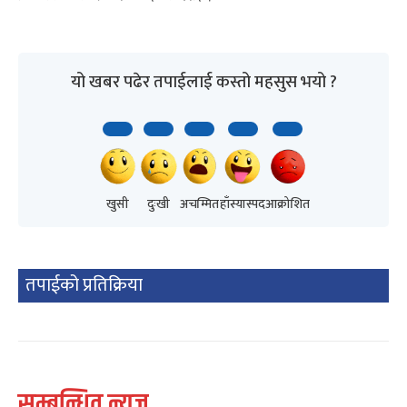
यो खबर पढेर तपाईलाई कस्तो महसुस भयो ?
खुसी
दुःखी
अचम्मित
हाँस्यास्पद
आक्रोशित
तपाईको प्रतिक्रिया
सम्बन्धित न्यूज