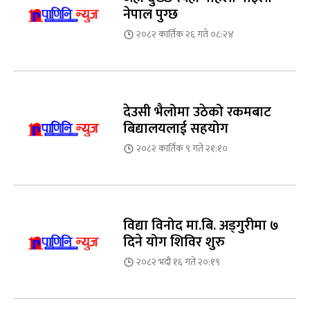
नेपाल पुग्छ
२०८२ कार्तिक २६ गते ०८:२४
देउसी भैलोमा उठेको रकमबाट
बिद्यालयलाई सहयोग
२०८२ कार्तिक ९ गते २१:१०
विद्या विनोद मा.बि. अड्गुरीमा ७
दिने योग शिविर शुरु
२०८२ भदौ १६ गते २०:१९