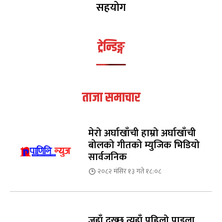
सहयोग
ट्रेन्डिङ्ग
ताजा समाचार
मेरो अर्घाखाँची हाम्रो अर्घाखाँची
बोलको गीतको म्युजिक भिडियो
सार्वजनिक
२०८२ मंसिर १३ गते १८:०८
जहाँ दुख्छ त्यहाँ पहिलो पाइला