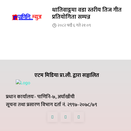
धातिवाङ्गमा वडा स्तरीय तिज गीत
प्रतियोगिता सम्पन्न
२०८२ भदौ ६ गते २१:०९
एटम मिडिया प्रा.ली. द्वारा सञ्चालित
प्रधान कार्यालयः- पाणिनि-७, अर्घाखाँची
सूचना तथा प्रसारण विभाग दर्ता नं. २९९७-२०७८/७९