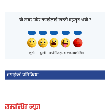
यो खबर पढेर तपाईलाई कस्तो महसुस भयो ?
खुसी
दुःखी
अचम्मित
हाँस्यास्पद
आक्रोशित
तपाईको प्रतिक्रिया
सम्बन्धित न्यूज