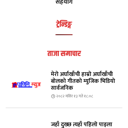
सहयोग
ट्रेन्डिङ्ग
ताजा समाचार
मेरो अर्घाखाँची हाम्रो अर्घाखाँची
बोलको गीतको म्युजिक भिडियो
सार्वजनिक
२०८२ मंसिर १३ गते १८:०८
जहाँ दुख्छ त्यहाँ पहिलो पाइला