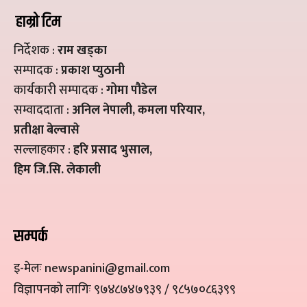
हाम्रो टिम
निर्देशक :
राम खड्का
सम्पादक :
प्रकाश प्युठानी
कार्यकारी सम्पादक :
गोमा पौडेल
सम्वाददाता :
अनिल नेपाली, कमला परियार,
प्रतीक्षा बेल्वासे
सल्लाहकार :
हरि प्रसाद भुसाल,
हिम जि.सि. लेकाली
सम्पर्क
इ-मेलः newspanini@gmail.com
विज्ञापनको लागिः ९७४८७४७९३९ / ९८५७०८६३९९