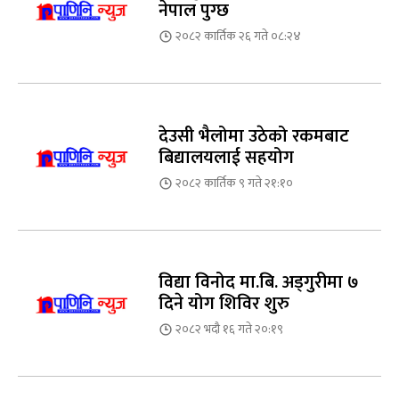
नेपाल पुग्छ
२०८२ कार्तिक २६ गते ०८:२४
देउसी भैलोमा उठेको रकमबाट
बिद्यालयलाई सहयोग
२०८२ कार्तिक ९ गते २१:१०
विद्या विनोद मा.बि. अड्गुरीमा ७
दिने योग शिविर शुरु
२०८२ भदौ १६ गते २०:१९