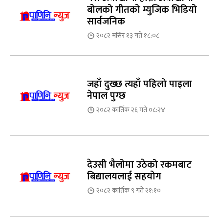
बोलको गीतको म्युजिक भिडियो
सार्वजनिक
२०८२ मंसिर १३ गते १८:०८
जहाँ दुख्छ त्यहाँ पहिलो पाइला
नेपाल पुग्छ
२०८२ कार्तिक २६ गते ०८:२४
देउसी भैलोमा उठेको रकमबाट
बिद्यालयलाई सहयोग
२०८२ कार्तिक ९ गते २१:१०