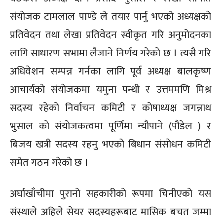
संयाेजक टामलाल पाण्डे ले तयार पार्नु भएको अध्यक्षकाे
प्रतिवेदन तथा लेखा प्रतिवेदन स्वीकृत गरि अनुमाेदनका
लागि साधारण सभामा लैजाने निर्णय गरेकाे छ । त्यसै गरि
अधिवेशन सम्पन्न गर्नका लागि पूर्व अध्यक्ष बालकृष्ण
आचार्यकाे संयाेजकमा यमुना पन्थी र उत्तममणि मिश्र
सदस्य रहेकाे निर्वाचन कमिटी र काेषाध्यक्ष जगन्नाथ
भुुसाल काे संयाेजकत्वमा पूर्णिमा न्याैपाने (पाैडेल ) र
बिजय खत्री सदस्य रहनु भएको बिधान संसाेधन कमिटी
समेत गठन गरेकाे छ ।
अर्घाखाँचीमा पुरानाे सहकारीकाे रूपमा चिनीएकाे यस
संस्थाले अहिले सेयर सदस्यहरूबाट मासिक बचत जम्मा