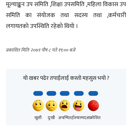
मूल्याङ्कन उप समिति ,शिक्षा उपसमिति ,महिला विकास उप
समिति का संयाेजक तथा सदस्य तथा ,कर्मचारी
लगायतकाे उपस्थिति रहेकाे थियाे ।
२०७९ पौष ८ गते १९:००
यो खबर पढेर तपाईलाई कस्तो महसुस भयो ?
खुसी
दुःखी
अचम्मित
हाँस्यास्पद
आक्रोशित