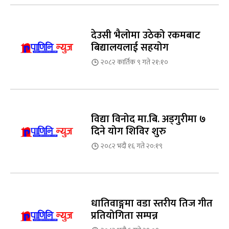
देउसी भैलोमा उठेको रकमबाट
बिद्यालयलाई सहयोग
२०८२ कार्तिक ९ गते २१:१०
विद्या विनोद मा.बि. अड्गुरीमा ७
दिने योग शिविर शुरु
२०८२ भदौ १६ गते २०:१९
धातिवाङ्गमा वडा स्तरीय तिज गीत
प्रतियोगिता सम्पन्न