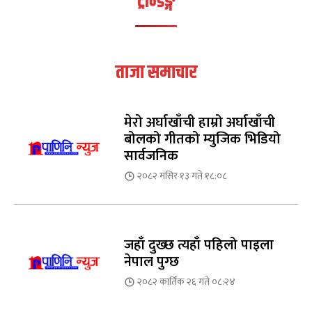
ट्रेन्डिङ्ग
ताजा समाचार
मेरो अर्घाखाँची हाम्रो अर्घाखाँची
बोलको गीतको म्युजिक भिडियो
सार्वजनिक
२०८२ मंसिर १३ गते १८:०८
जहाँ दुख्छ त्यहाँ पहिलो पाइला
नेपाल पुग्छ
२०८२ कार्तिक २६ गते ०८:२४