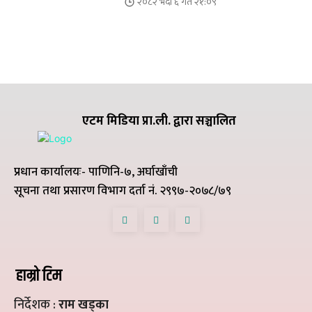
२०८२ भदौ ६ गते २१:०९
एटम मिडिया प्रा.ली. द्वारा सञ्चालित
प्रधान कार्यालयः- पाणिनि-७, अर्घाखाँची
सूचना तथा प्रसारण विभाग दर्ता नं. २९९७-२०७८/७९
हाम्रो टिम
निर्देशक :
राम खड्का