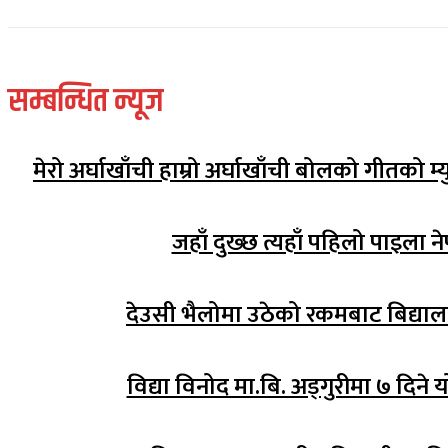
सम्बन्धित न्यूज
मेरो अर्घाखाँची हाम्रो अर्घाखाँची बोलको गीतको 
जहाँ दुख्छ त्यहाँ पहिलो पाइला ने
देउसी भैलोमा उठेको रकमबाट बिद्य
विद्या विनोद मा.बि. अड्गुरीमा ७ दिने 