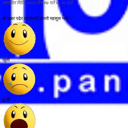
२०७९ पौष १७ गते ०८:४८
यो खबर पढेर तपाईलाई कस्तो महसुस भयो ?
खुसी
दुःखी