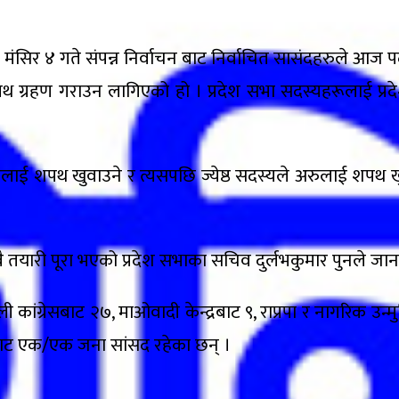
 मंसिर ४ गते संपन्न निर्वाचन बाट निर्वाचित सासंदहरुले आज 
शपथ ग्रहण गराउन लागिएको हो । प्रदेश सभा सदस्यहरूलाई प्
दस्यलाई शपथ खुवाउने र त्यसपछि ज्येष्ठ सदस्यले अरुलाई शपथ खुव
 तयारी पूरा भएको प्रदेश सभाका सचिव दुर्लभकुमार पुनले जान
 कांग्रेसबाट २७, माओवादी केन्द्रबाट ९, राप्रपा र नागरिक उन्म
ाबाट एक/एक जना सांसद रहेका छन् ।