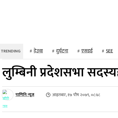
२४ साउन २०८३, आइतबार
होमपेज
समाचार
स्थानीय
राष्ट्रिय
देउवा
दुर्घटना
एसइई
SEE
लुम्बिनी प्रदेशसभा सदस्
पाणिनि न्यूज
आइतबार, १७ पौष २०७९, ०८:४८