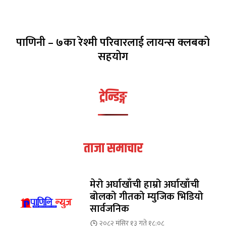
पाणिनी – ७का रेश्मी परिवारलाई लायन्स क्लबको
सहयोग
ट्रेन्डिङ्ग
ताजा समाचार
मेरो अर्घाखाँची हाम्रो अर्घाखाँची
बोलको गीतको म्युजिक भिडियो
सार्वजनिक
२०८२ मंसिर १३ गते १८:०८