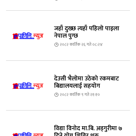
जहाँ दुख्छ त्यहाँ पहिलो पाइला
नेपाल पुग्छ
२०८२ कार्तिक २६ गते ०८:२४
देउसी भैलोमा उठेको रकमबाट
बिद्यालयलाई सहयोग
२०८२ कार्तिक ९ गते २१:१०
विद्या विनोद मा.बि. अड्गुरीमा ७
दिने योग शिविर शुरु