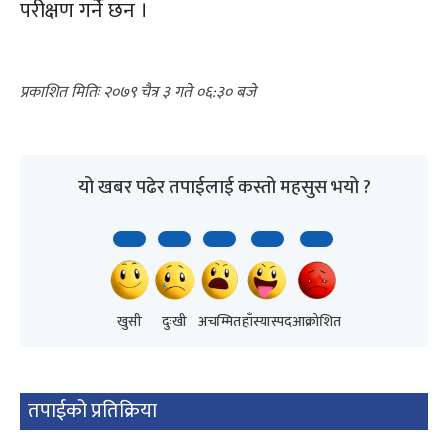
परीक्षण गर्ने छन ।
२०७९ चैत्र ३ गते ०६:३०
यो खबर पढेर तपाईलाई कस्तो महसुस भयो ?
खुसी
दुःखी
अचम्मित
हाँस्यास्पद
आक्रोशित
तपाईको प्रतिक्रिया