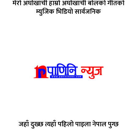
मेरो अर्घाखाँची हाम्रो अर्घाखाँची बोलको गीतको
म्युजिक भिडियो सार्वजनिक
जहाँ दुख्छ त्यहाँ पहिलो पाइला नेपाल पुग्छ