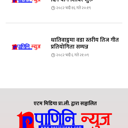
२०८२ भदौ १६ गते २०:१९
धातिवाङ्गमा वडा स्तरीय तिज गीत
प्रतियोगिता सम्पन्न
२०८२ भदौ ६ गते २१:०९
एटम मिडिया प्रा.ली. द्वारा सञ्चालित