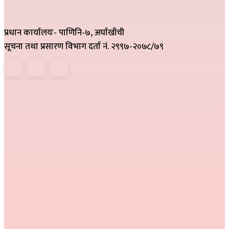
प्रधान कार्यालयः- पाणिनि-७, अर्घाखाँची
सूचना तथा प्रसारण विभाग दर्ता नं. २९९७-२०७८/७९
हाम्रो टिम
निर्देशक :
राम खड्का
सम्पादक :
प्रकाश प्युठानी
कार्यकारी सम्पादक :
गोमा पौडेल
सम्वाददाता :
अनिल नेपाली, कमला परियार,
प्रतीक्षा बेल्वासे
सल्लाहकार :
हरि प्रसाद भुसाल,
हिम जि.सि. लेकाली