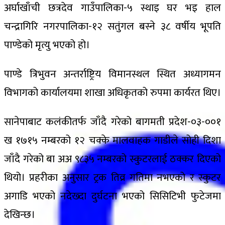
अर्घाखाँची छत्रदेव गाउँपालिका-५ स्थाइ घर भइ हाल
चन्द्रागिरि नगरपालिका-१२ सतुंगल बस्ने ३८ वर्षीय भूपति
पाण्डेको मृत्यु भएको हो।
पाण्डे त्रिभुवन अन्तर्राष्ट्रिय विमानस्थल स्थित अध्यागमन
विभागको कार्यालयमा शाखा अधिकृतको रुपमा कार्यरत थिए।
सानेपाबाट कलंकीतर्फ जाँदै गरेको बागमती प्रदेश-०३-००१
ख १७१५ नम्बरको १२ चक्के मालवाहक गाडीले सोही दिशा
जाँदै गरेको बा अअ ९८३५ नम्बरको स्कुटरलाई ठक्कर दिएको
थियो। प्रहरीका अनुसार ट्रक तिव्र गतिमा नभएको र स्कुटर
अगाडि भएको नदेख्दा दुर्घटना भएको सिसिटिभी फुटेजमा
देखिन्‍छ।