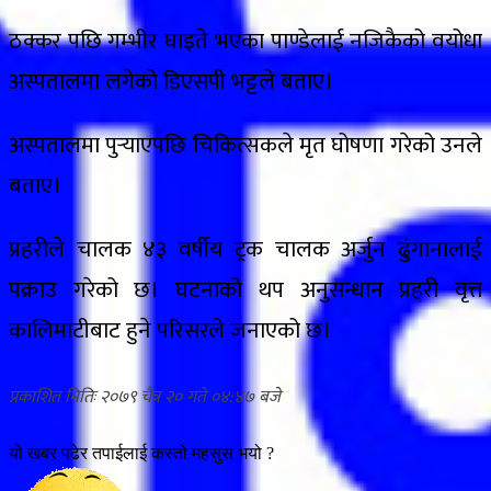
ठक्कर पछि गम्भीर घाइते भएका पाण्डेलाई नजिकैको वयोधा
अस्पतालमा लगेको डिएसपी भट्टले बताए।
अस्पतालमा पुर्‍याएपछि चिकित्सकले मृत घोषणा गरेको उनले
बताए।
प्रहरीले चालक ४३ वर्षीय ट्रक चालक अर्जुन ढुंगानालाई
पक्राउ गरेको छ। घटनाको थप अनुसन्धान प्रहरी वृत्त
कालिमाटीबाट हुने परिसरले जनाएको छ।
२०७९ चैत्र २० गते ०४:४७
यो खबर पढेर तपाईलाई कस्तो महसुस भयो ?