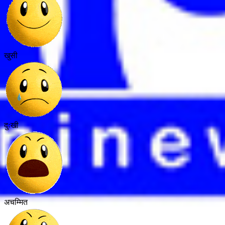
खुसी
दुःखी
अचम्मित