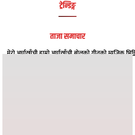
ट्रेन्डिङ्ग
ताजा समाचार
मेरो अर्घाखाँची हाम्रो अर्घाखाँची बोलको गीतको म्युजिक भिड
सार्वजनिक
२०८२ मंसिर १३ गते १८:०८
जहाँ दुख्छ त्यहाँ पहिलो पाइला नेपाल पुग्छ
२०८२ कार्तिक २६ गते ०८:२४
देउसी भैलोमा उठेको रकमबाट बिद्यालयलाई सहयोग
२०८२ कार्तिक ९ गते २१:१०