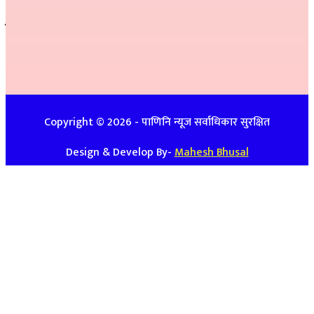
सम्पर्क
इ-मेलः newspanini@gmail.com
विज्ञापनको लागिः ९७४८७४७९३९ / ९८५७०८६३९९
Copyright ©
2026
- पाणिनि न्यूज सर्वाधिकार सुरक्षित
Design & Develop By-
Mahesh Bhusal