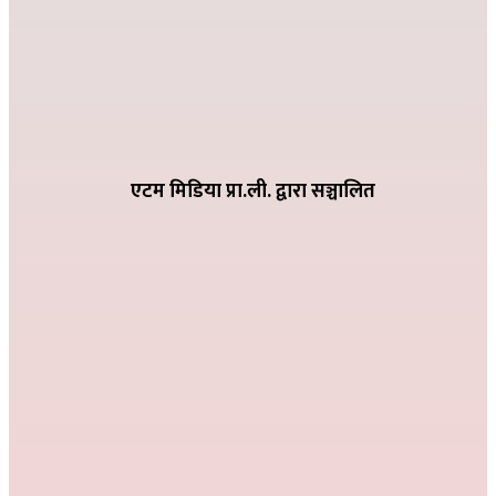
विद्या विनोद मा.बि. अड्गुरीमा ७ दिने योग शिविर शुरु
२०८२ भदौ १६ गते २०:१९
धातिवाङ्गमा वडा स्तरीय तिज गीत प्रतियोगिता सम्पन्न
२०८२ भदौ ६ गते २१:०९
एटम मिडिया प्रा.ली. द्वारा सञ्चालित