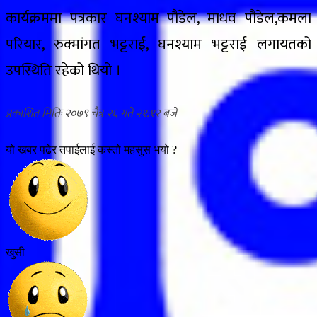
कार्यक्रममा पत्रकार घनश्याम पौडेल, माधव पौडेल,कमला
परियार, रुक्मांगत भट्टराई, घनश्याम भट्टराई लगायतको
उपस्थिति रहेको थियो ।
२०७९ चैत्र २६ गते २१:१२
यो खबर पढेर तपाईलाई कस्तो महसुस भयो ?
खुसी