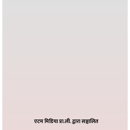
२०८२ मंसिर १३ गते १८:०८
जहाँ दुख्छ त्यहाँ पहिलो पाइला नेपाल पुग्छ
२०८२ कार्तिक २६ गते ०८:२४
देउसी भैलोमा उठेको रकमबाट बिद्यालयलाई सहयोग
२०८२ कार्तिक ९ गते २१:१०
विद्या विनोद मा.बि. अड्गुरीमा ७ दिने योग शिविर शुरु
२०८२ भदौ १६ गते २०:१९
धातिवाङ्गमा वडा स्तरीय तिज गीत प्रतियोगिता सम्पन्न
२०८२ भदौ ६ गते २१:०९
एटम मिडिया प्रा.ली. द्वारा सञ्चालित