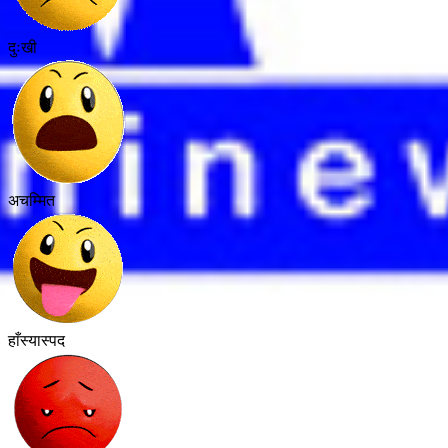
दुःखी
अचम्मित
हाँस्यास्पद