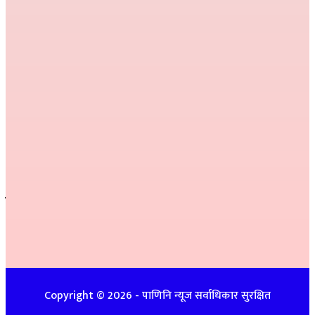
हाम्रो टिम
निर्देशक :
राम खड्का
सम्पादक :
प्रकाश प्युठानी
कार्यकारी सम्पादक :
गोमा पौडेल
सम्वाददाता :
अनिल नेपाली, कमला परियार,
प्रतीक्षा बेल्वासे
सल्लाहकार :
हरि प्रसाद भुसाल,
हिम जि.सि. लेकाली
सम्पर्क
इ-मेलः newspanini@gmail.com
विज्ञापनको लागिः ९७४८७४७९३९ / ९८५७०८६३९९
Copyright ©
2026
- पाणिनि न्यूज सर्वाधिकार सुरक्षित