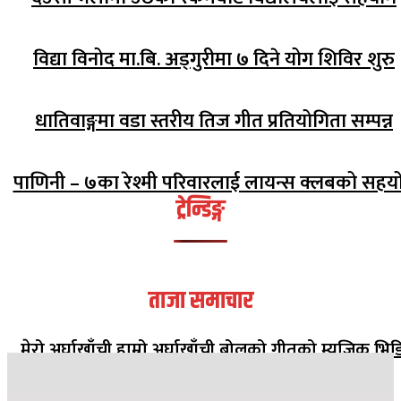
विद्या विनोद मा.बि. अड्गुरीमा ७ दिने योग शिविर शुरु
धातिवाङ्गमा वडा स्तरीय तिज गीत प्रतियोगिता सम्पन्न
पाणिनी – ७का रेश्मी परिवारलाई लायन्स क्लबको सहय
ट्रेन्डिङ्ग
ताजा समाचार
मेरो अर्घाखाँची हाम्रो अर्घाखाँची बोलको गीतको म्युजिक भिड
सार्वजनिक
२०८२ मंसिर १३ गते १८:०८