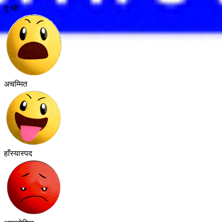
दुःखी
अचम्मित
हाँस्यास्पद