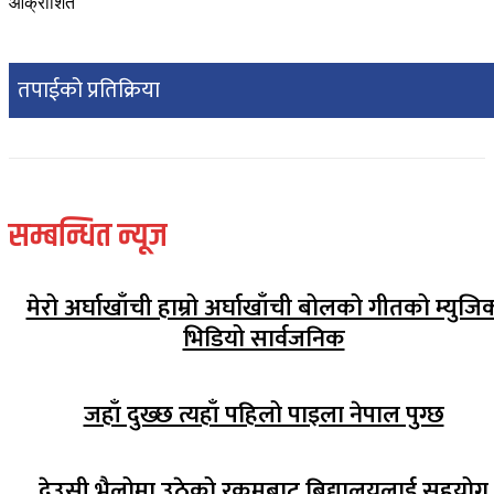
आक्रोशित
तपाईको प्रतिक्रिया
सम्बन्धित न्यूज
मेरो अर्घाखाँची हाम्रो अर्घाखाँची बोलको गीतको म्युजि
भिडियो सार्वजनिक
जहाँ दुख्छ त्यहाँ पहिलो पाइला नेपाल पुग्छ
देउसी भैलोमा उठेको रकमबाट बिद्यालयलाई सहयोग