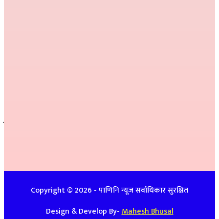
निर्देशक :
राम खड्का
सम्पादक :
प्रकाश प्युठानी
कार्यकारी सम्पादक :
गोमा पौडेल
सम्वाददाता :
अनिल नेपाली, कमला परियार,
प्रतीक्षा बेल्वासे
सल्लाहकार :
हरि प्रसाद भुसाल,
हिम जि.सि. लेकाली
सम्पर्क
इ-मेलः newspanini@gmail.com
विज्ञापनको लागिः ९७४८७४७९३९ / ९८५७०८६३९९
Copyright ©
2026
- पाणिनि न्यूज सर्वाधिकार सुरक्षित
Design & Develop By-
Mahesh Bhusal