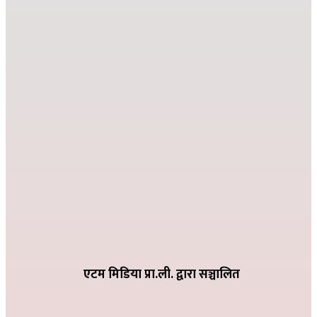
जहाँ दुख्छ त्यहाँ पहिलो पाइला नेपाल पुग्छ
२०८२ कार्तिक २६ गते ०८:२४
देउसी भैलोमा उठेको रकमबाट बिद्यालयलाई सहयोग
२०८२ कार्तिक ९ गते २१:१०
विद्या विनोद मा.बि. अड्गुरीमा ७ दिने योग शिविर शुरु
२०८२ भदौ १६ गते २०:१९
धातिवाङ्गमा वडा स्तरीय तिज गीत प्रतियोगिता सम्पन्न
२०८२ भदौ ६ गते २१:०९
एटम मिडिया प्रा.ली. द्वारा सञ्चालित