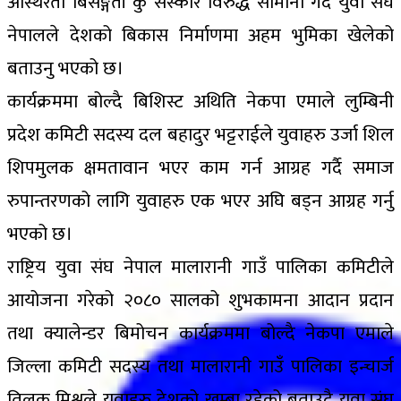
अस्थिरता बिसङ्गती कु सस्कार विरुद्ध सामाना गर्दै युवा संघ
नेपालले देशको बिकास निर्माणमा अहम भुमिका खेलेको
बताउनु भएको छ।
कार्यक्रममा बोल्दै बिशिस्ट अथिति नेकपा एमाले लुम्बिनी
प्रदेश कमिटी सदस्य दल बहादुर भट्टराईले युवाहरु उर्जा शिल
शिपमुलक क्षमतावान भएर काम गर्न आग्रह गर्दै समाज
रुपान्तरणको लागि युवाहरु एक भएर अघि बड्न आग्रह गर्नु
भएको छ।
राष्ट्रिय युवा संघ नेपाल मालारानी गाउँ पालिका कमिटीले
आयोजना गरेको २०८० सालको शुभकामना आदान प्रदान
तथा क्यालेन्डर बिमोचन कार्यक्रममा बोल्दै नेकपा एमाले
जिल्ला कमिटी सदस्य तथा मालारानी गाउँ पालिका इन्चार्ज
तिलक मिश्रले युवाहरु देशको खम्बा रहेको बताउदै युवा संघ