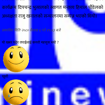
कार्यक्रम दिपचन्द्र भुसालको स्वागत मन्तव्य हिमाल पौडेलको
अध्यक्षता राजु खनालको सन्चालनमा सम्पन्न भएको थियो।
२०८० वैशाख ६ गते १९:४३
यो खबर पढेर तपाईलाई कस्तो महसुस भयो ?
खुसी