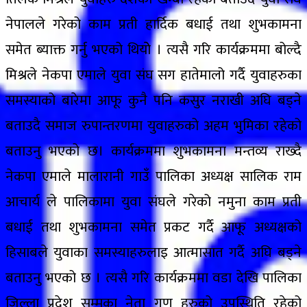
नेपालले गरेको काम प्रती हार्दिक बधाई तथा शुभकामना
समेत ब्याक्त गर्नु भएको थियोे । त्यसै गरि कार्यक्रममा बोल्दै
मिश्रले नेकपा एमाले युवा संघ सग हातेमालो गर्दै युवाहरुका
समस्याको बारेमा आफू कुनै पनि कसुर नराखी अघि बड्ने
बताउदै समाज रुपान्तरणमा युवाहरुको अहम भुमिका रहेको
बताउनु भएको छ। कार्यक्रममा शुभकामना मन्तव्य राख्दै
नेकपा एमाले मालारानी गाउँ पालिका अध्यक्ष सालिक राम
आचार्य ले पालिकामा युवा संघले गरेको नमुना काम प्रती
बधाई तथा शुभकामना समेत प्रकट गर्दै आफू अध्यक्षको
हिसाबले युवाका समस्याहरुलाइ आत्मासात गर्दै अघि बड्ने
बताउनु भएको छ । त्यसै गरि कार्यक्रममा वडा देखि पालिका
जिल्ला प्रदेश सम्मका नेता गण हरुको उपस्थिति रहेको