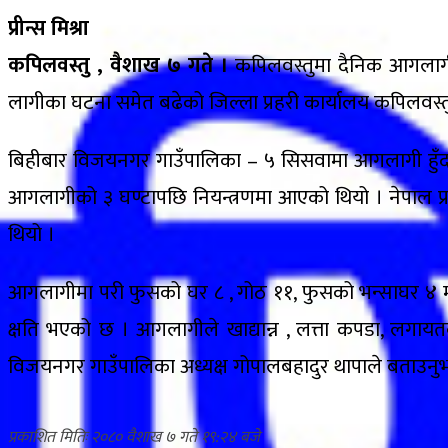
प्रीन्स मिश्रा
कपिलवस्तु , वैशाख ७ गते ।
कपिलवस्तुमा दैनिक आगलागीका
लागीका घटना समेत बढेको जिल्ला प्रहरी कार्यालय कपिलवस्
बिहीबार विजयनगर गाउँपालिका – ५ सिसवामा आगलागी हुँद
आगलागीको ३ घण्टापछि नियन्त्रणमा आएको थियो । नेपाल प्र
थियो ।
आगलागीमा परी फुसको घर ८ , गोठ ११, फुसको भन्साघर ४ मा प
क्षति भएको छ । आगलागीले खाद्यान्न , लत्ता कपडा, लगायतक
विजयनगर गाउँपालिका अध्यक्ष गोपालबहादुर थापाले बताउनु
२०८० वैशाख ७ गते १९:२४