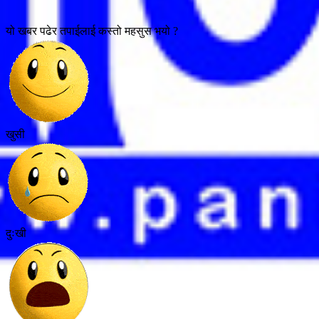
यो खबर पढेर तपाईलाई कस्तो महसुस भयो ?
खुसी
दुःखी