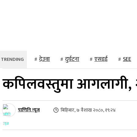
२२ साउन २०८३, शुक्रबार
होमपेज
समाचार
स्थानीय
राष्ट्रिय
देउवा
दुर्घटना
एसइई
SEE
कपिलवस्तुमा आगलागी, २
पाणिनि न्यूज
बिहिबार, ७ वैशाख २०८०, १९:२४