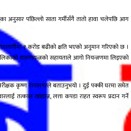
ुका अनुसार पछिल्लो साता गर्मीसँगै तातो हावा चलेपछि आग
 आगलागीमा १ करोड बढीको क्षति भएको अनुमान गरिएको छ ।
पालिकाको वारुणयन्त्रको सहायताले आगो नियन्त्रणमा लिइएको
िरीक्षक कृष्ण रानामगरले बताउनुभयो । दुई पक्की घरमा समेत
ई तत्काल खाद्यान्न, लत्ता कपडा राहत स्वरूप प्रदान गर्ने