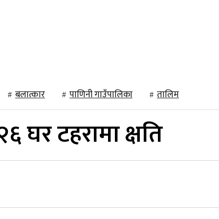
राजनीति
खेलकुद
अन्तर्राष्ट्रिय
मनोरञ्जन
विचार
बलात्कार
पाणिनी गाउँपालिका
तालिम
६ घर टहरामा क्षति