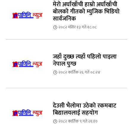
मेरो अर्घाखाँची हाम्रो अर्घाखाँची
बोलको गीतको म्युजिक भिडियो
सार्वजनिक
२०८२ मंसिर १३ गते १८:०८
जहाँ दुख्छ त्यहाँ पहिलो पाइला
नेपाल पुग्छ
२०८२ कार्तिक २६ गते ०८:२४
देउसी भैलोमा उठेको रकमबाट
बिद्यालयलाई सहयोग
२०८२ कार्तिक ९ गते २१:१०