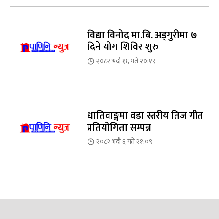
विद्या विनोद मा.बि. अड्गुरीमा ७
दिने योग शिविर शुरु
२०८२ भदौ १६ गते २०:१९
धातिवाङ्गमा वडा स्तरीय तिज गीत
प्रतियोगिता सम्पन्न
२०८२ भदौ ६ गते २१:०९