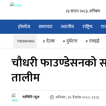
२३ साउन २०८३, शनिबार
होमपेज
समाचार
स्थानीय
राष्ट्रिय
रा
देउवा
दुर्घटना
एसइई
चौधरी फाउण्डेसनको 
तालीम
पाणिनि न्यूज
शनिबार, ३० वैशाख २०८०, २३:३८