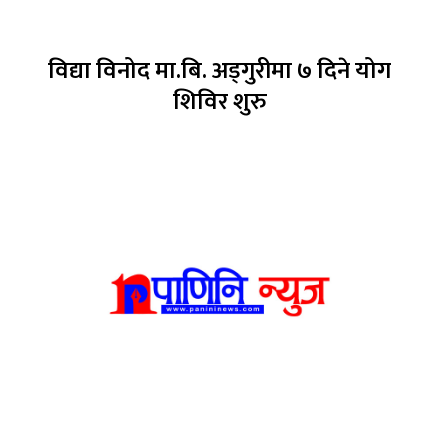
विद्या विनोद मा.बि. अड्गुरीमा ७ दिने योग
शिविर शुरु