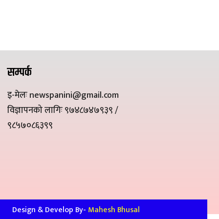
सम्पर्क
इ-मेलः newspanini@gmail.com
विज्ञापनको लागिः ९७४८७४७९३९ /
९८५७०८६३९९
Design & Develop By-
Mahesh Bhusal