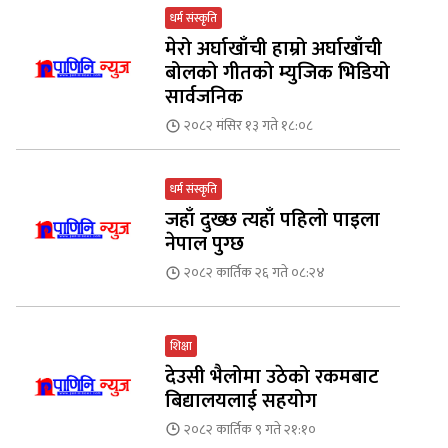
धर्म संस्कृति
मेरो अर्घाखाँची हाम्रो अर्घाखाँची
बोलको गीतको म्युजिक भिडियो
सार्वजनिक
२०८२ मंसिर १३ गते १८:०८
धर्म संस्कृति
जहाँ दुख्छ त्यहाँ पहिलो पाइला
नेपाल पुग्छ
२०८२ कार्तिक २६ गते ०८:२४
शिक्षा
देउसी भैलोमा उठेको रकमबाट
बिद्यालयलाई सहयोग
२०८२ कार्तिक ९ गते २१:१०