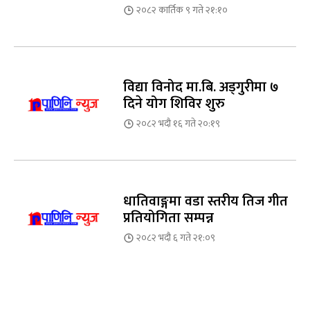
२०८२ कार्तिक ९ गते २१:१०
विद्या विनोद मा.बि. अड्गुरीमा ७
दिने योग शिविर शुरु
२०८२ भदौ १६ गते २०:१९
धातिवाङ्गमा वडा स्तरीय तिज गीत
प्रतियोगिता सम्पन्न
२०८२ भदौ ६ गते २१:०९