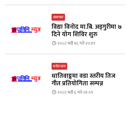
समाचार
विद्या विनोद मा.बि. अड्गुरीमा ७
दिने योग शिविर शुरु
२०८२ भदौ १६ गते २०:१९
मनोरन्जन
धातिवाङ्गमा वडा स्तरीय तिज
गीत प्रतियोगिता सम्पन्न
२०८२ भदौ ६ गते २१:०९