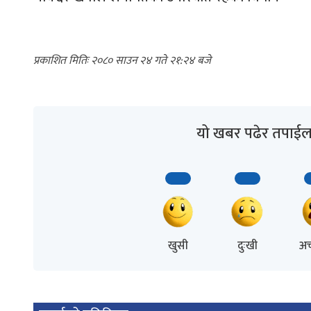
२०८० साउन २४ गते २१:२४
यो खबर पढेर तपाईल
खुसी
दुःखी
अच