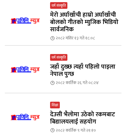
धर्म संस्कृति
मेरो अर्घाखाँची हाम्रो अर्घाखाँची
बोलको गीतको म्युजिक भिडियो
सार्वजनिक
२०८२ मंसिर १३ गते १८:०८
धर्म संस्कृति
जहाँ दुख्छ त्यहाँ पहिलो पाइला
नेपाल पुग्छ
२०८२ कार्तिक २६ गते ०८:२४
शिक्षा
देउसी भैलोमा उठेको रकमबाट
बिद्यालयलाई सहयोग
२०८२ कार्तिक ९ गते २१:१०