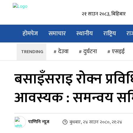
२१ साउन २०८३, बिहिबार
होमपेज
समाचार
स्थानीय
राष्ट्रिय
रा
देउवा
दुर्घटना
एसइई
बसाइँसराइ रोक्न प्रविधिम
आवस्यक : समन्वय समि
पाणिनि न्यूज
बुधबार, २४ साउन २०८०, २१:२४