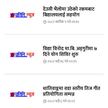
देउसी भैलोमा उठेको रकमबाट
बिद्यालयलाई सहयोग
२०८२ कार्तिक ९ गते २१:१०
विद्या विनोद मा.बि. अड्गुरीमा ७
दिने योग शिविर शुरु
२०८२ भदौ १६ गते २०:१९
धातिवाङ्गमा वडा स्तरीय तिज गीत
प्रतियोगिता सम्पन्न
२०८२ भदौ ६ गते २१:०९