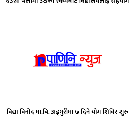
देउसी भैलोमा उठेको रकमबाट बिद्यालयलाई सहयोग
विद्या विनोद मा.बि. अड्गुरीमा ७ दिने योग शिविर शुरु