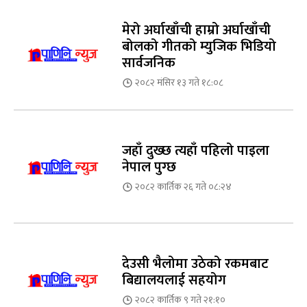
मेरो अर्घाखाँची हाम्रो अर्घाखाँची
बोलको गीतको म्युजिक भिडियो
सार्वजनिक
२०८२ मंसिर १३ गते १८:०८
जहाँ दुख्छ त्यहाँ पहिलो पाइला
नेपाल पुग्छ
२०८२ कार्तिक २६ गते ०८:२४
देउसी भैलोमा उठेको रकमबाट
बिद्यालयलाई सहयोग
२०८२ कार्तिक ९ गते २१:१०