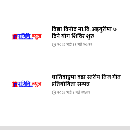
विद्या विनोद मा.बि. अड्गुरीमा ७
दिने योग शिविर शुरु
२०८२ भदौ १६ गते २०:१९
धातिवाङ्गमा वडा स्तरीय तिज गीत
प्रतियोगिता सम्पन्न
२०८२ भदौ ६ गते २१:०९