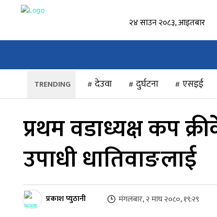
२४ साउन २०८३, आइतबार
होमपेज
समाचार
स्थानीय
राष्ट्रिय
देउवा
दुर्घटना
एसइई
प्रथम वडाध्यक्ष कप क्र
उपाधी धातिवाङलाई
प्रकाश प्युठानी
मंगलबार, २ माघ २०८०, १९:२९