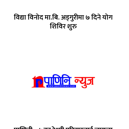
विद्या विनोद मा.बि. अड्गुरीमा ७ दिने योग
शिविर शुरु