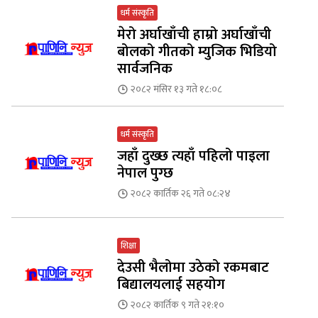
धर्म संस्कृति
मेरो अर्घाखाँची हाम्रो अर्घाखाँची
बोलको गीतको म्युजिक भिडियो
सार्वजनिक
२०८२ मंसिर १३ गते १८:०८
धर्म संस्कृति
जहाँ दुख्छ त्यहाँ पहिलो पाइला
नेपाल पुग्छ
२०८२ कार्तिक २६ गते ०८:२४
शिक्षा
देउसी भैलोमा उठेको रकमबाट
बिद्यालयलाई सहयोग
२०८२ कार्तिक ९ गते २१:१०