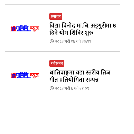
समाचार
विद्या विनोद मा.बि. अड्गुरीमा ७
दिने योग शिविर शुरु
२०८२ भदौ १६ गते २०:१९
मनोरन्जन
धातिवाङ्गमा वडा स्तरीय तिज
गीत प्रतियोगिता सम्पन्न
२०८२ भदौ ६ गते २१:०९