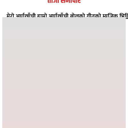
ताजा समाचार
मेरो अर्घाखाँची हाम्रो अर्घाखाँची बोलको गीतको म्युजिक भिड
सार्वजनिक
२०८२ मंसिर १३ गते १८:०८
जहाँ दुख्छ त्यहाँ पहिलो पाइला नेपाल पुग्छ
२०८२ कार्तिक २६ गते ०८:२४
देउसी भैलोमा उठेको रकमबाट बिद्यालयलाई सहयोग
२०८२ कार्तिक ९ गते २१:१०
विद्या विनोद मा.बि. अड्गुरीमा ७ दिने योग शिविर शुरु
२०८२ भदौ १६ गते २०:१९
धातिवाङ्गमा वडा स्तरीय तिज गीत प्रतियोगिता सम्पन्न