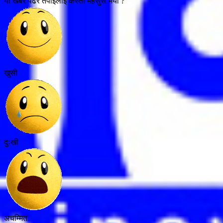
यो खबर पढेर तपाईलाई कस्तो महसुस भयो ?
खुसी
दुःखी
अचम्मित