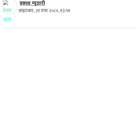
प्रकाश प्युठानी
आइतबार, २१ माघ २०८०, १३:५१