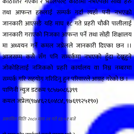
काेठातिर गएकाे र भोलिपल्ट कोठामा नभएपछी साथी हरु
तथा आफन्त हरुलाई सम्पर्क गर्दा त्यहाँ पनी नभएको
जानकारी आएसङै यहि माघ १८ गते प्रहरी चौकी पालीलाई
जानकारी गराएको निजका आफन्त पर्ने तथा सोही शिक्षालय
मा अध्ययन गर्ने कमल जप्रेलले जानकारी दिएका छन ।।
आजसम्म कसै सँग पनि सम्पर्कमा नभएको हुँदा देख्नुहुने
जोकोहिलाई नजिककाे प्रहरी कार्यालय वा निम्न नम्बरमा
सम्पर्क गरि सहयोग गरिदिनु हुन परिवारले आग्रह गरेको छ ।
पाणिनी न्युज डटकम ९८५७०८६३९९
कमल जप्रेल(९७४६२६०४८४, ९७६९९२५१९०)
२०८० माघ २१ गते १३:५१