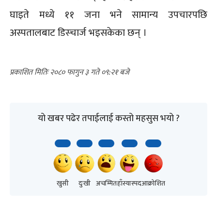
घाइते मध्ये ११ जना भने सामान्य उपचारपछि
अस्पतालबाट डिस्चार्ज भइसकेका छन् ।
२०८० फागुन ३ गते ०९:२१
यो खबर पढेर तपाईलाई कस्तो महसुस भयो ?
खुसी
दुःखी
अचम्मित
हाँस्यास्पद
आक्रोशित