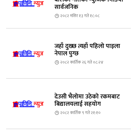
सार्वजनिक
२०८२ मंसिर १३ गते १८:०८
जहाँ दुख्छ त्यहाँ पहिलो पाइला
नेपाल पुग्छ
२०८२ कार्तिक २६ गते ०८:२४
देउसी भैलोमा उठेको रकमबाट
बिद्यालयलाई सहयोग
२०८२ कार्तिक ९ गते २१:१०