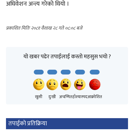
अधिवेशन अन्त्य गरेको थियो ।
२०८१ वैशाख २८ गते ०८:०८
यो खबर पढेर तपाईलाई कस्तो महसुस भयो ?
खुसी
दुःखी
अचम्मित
हाँस्यास्पद
आक्रोशित
तपाईको प्रतिक्रिया