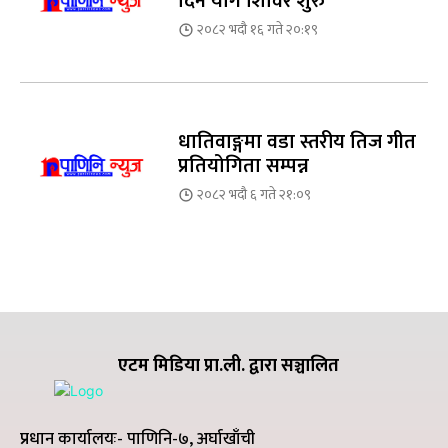
दिने योग शिविर शुरु
२०८२ भदौ १६ गते २०:१९
धातिवाङ्गमा वडा स्तरीय तिज गीत
प्रतियोगिता सम्पन्न
२०८२ भदौ ६ गते २१:०९
एटम मिडिया प्रा.ली. द्वारा सञ्चालित
प्रधान कार्यालयः- पाणिनि-७, अर्घाखाँची