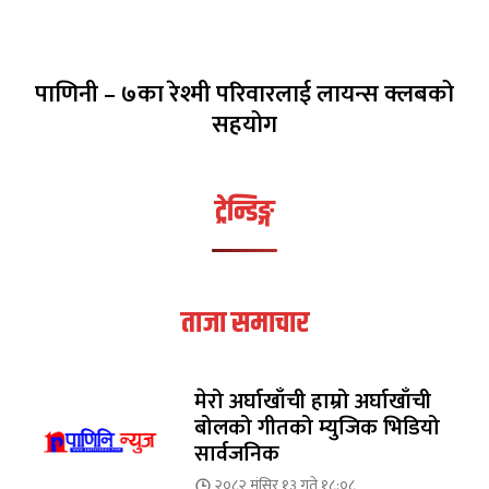
पाणिनी – ७का रेश्मी परिवारलाई लायन्स क्लबको
सहयोग
ट्रेन्डिङ्ग
ताजा समाचार
मेरो अर्घाखाँची हाम्रो अर्घाखाँची
बोलको गीतको म्युजिक भिडियो
सार्वजनिक
२०८२ मंसिर १३ गते १८:०८