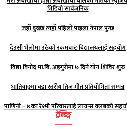
मेरो अर्घाखाँची हाम्रो अर्घाखाँची बोलको गीतको म्युजि
भिडियो सार्वजनिक
जहाँ दुख्छ त्यहाँ पहिलो पाइला नेपाल पुग्छ
देउसी भैलोमा उठेको रकमबाट बिद्यालयलाई सहयोग
विद्या विनोद मा.बि. अड्गुरीमा ७ दिने योग शिविर शुरु
धातिवाङ्गमा वडा स्तरीय तिज गीत प्रतियोगिता सम्पन्न
पाणिनी – ७का रेश्मी परिवारलाई लायन्स क्लबको सहय
ट्रेन्डिङ्ग