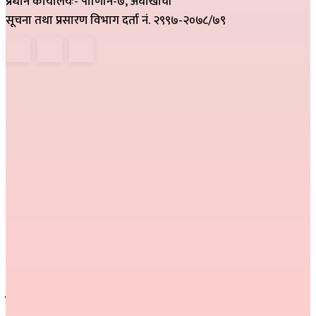
प्रधान कार्यालयः- पाणिनि-७, अर्घाखाँची
सूचना तथा प्रसारण विभाग दर्ता नं. २९९७-२०७८/७९
हाम्रो टिम
निर्देशक :
राम खड्का
सम्पादक :
प्रकाश प्युठानी
कार्यकारी सम्पादक :
गोमा पौडेल
सम्वाददाता :
अनिल नेपाली, कमला परियार,
प्रतीक्षा बेल्वासे
सल्लाहकार :
हरि प्रसाद भुसाल,
हिम जि.सि. लेकाली
सम्पर्क