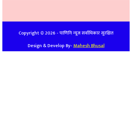
इ-मेलः newspanini@gmail.com
विज्ञापनको लागिः ९७४८७४७९३९ / ९८५७०८६३९९
Copyright ©
2026
- पाणिनि न्यूज सर्वाधिकार सुरक्षित
Design & Develop By-
Mahesh Bhusal