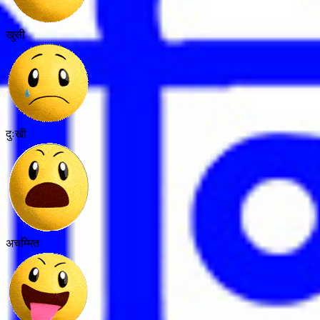
खुसी
दुःखी
अचम्मित