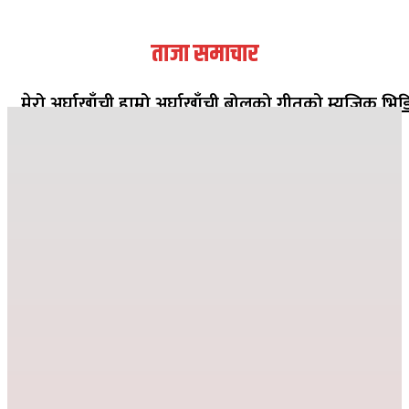
ताजा समाचार
मेरो अर्घाखाँची हाम्रो अर्घाखाँची बोलको गीतको म्युजिक भिड
सार्वजनिक
२०८२ मंसिर १३ गते १८:०८
जहाँ दुख्छ त्यहाँ पहिलो पाइला नेपाल पुग्छ
२०८२ कार्तिक २६ गते ०८:२४
देउसी भैलोमा उठेको रकमबाट बिद्यालयलाई सहयोग
२०८२ कार्तिक ९ गते २१:१०
विद्या विनोद मा.बि. अड्गुरीमा ७ दिने योग शिविर शुरु
२०८२ भदौ १६ गते २०:१९