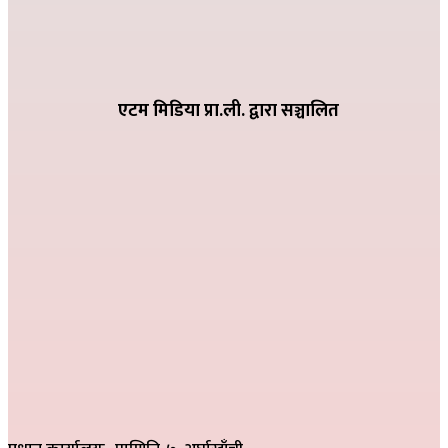
धातिवाङ्गमा वडा स्तरीय तिज गीत प्रतियोगिता सम्पन्न
२०८२ भदौ ६ गते २१:०९
एटम मिडिया प्रा.ली. द्वारा सञ्चालित