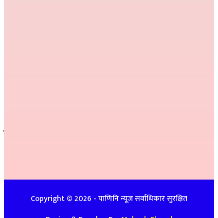
निर्देशक :
राम खड्का
सम्पादक :
प्रकाश प्युठानी
कार्यकारी सम्पादक :
गोमा पौडेल
सम्वाददाता :
अनिल नेपाली, कमला परियार,
प्रतीक्षा बेल्वासे
सल्लाहकार :
हरि प्रसाद भुसाल,
हिम जि.सि. लेकाली
सम्पर्क
इ-मेलः newspanini@gmail.com
विज्ञापनको लागिः ९७४८७४७९३९ / ९८५७०८६३९९
Copyright ©
2026
- पाणिनि न्यूज सर्वाधिकार सुरक्षित