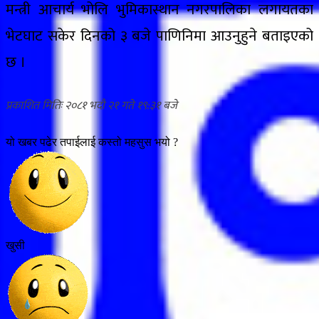
मन्त्री आचार्य भोलि भुमिकास्थान नगरपालिका लगायतका
भेटघाट सकेर दिनको ३ बजे पाणिनिमा आउनुहुने बताइएको
छ ।
२०८१ भदौ २१ गते १९:३१
यो खबर पढेर तपाईलाई कस्तो महसुस भयो ?
खुसी