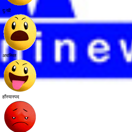
दुःखी
अचम्मित
हाँस्यास्पद