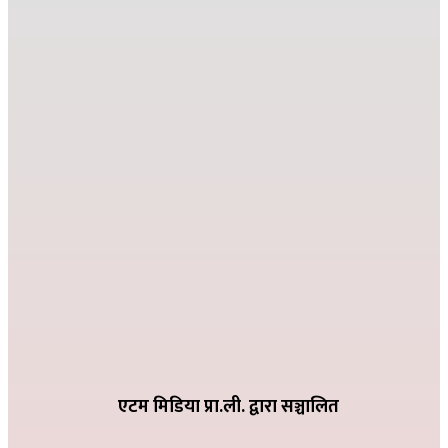
२०८२ मंसिर १३ गते १८:०८
जहाँ दुख्छ त्यहाँ पहिलो पाइला नेपाल पुग्छ
२०८२ कार्तिक २६ गते ०८:२४
देउसी भैलोमा उठेको रकमबाट बिद्यालयलाई सहयोग
२०८२ कार्तिक ९ गते २१:१०
विद्या विनोद मा.बि. अड्गुरीमा ७ दिने योग शिविर शुरु
२०८२ भदौ १६ गते २०:१९
धातिवाङ्गमा वडा स्तरीय तिज गीत प्रतियोगिता सम्पन्न
२०८२ भदौ ६ गते २१:०९
एटम मिडिया प्रा.ली. द्वारा सञ्चालित