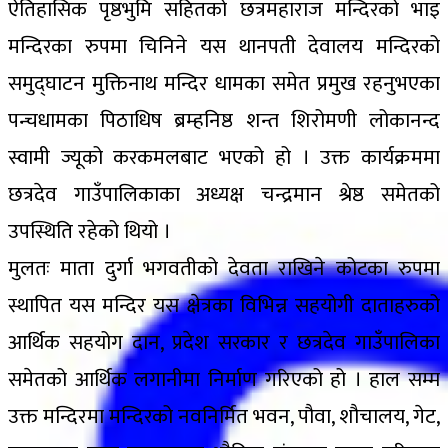
ऐतिहासिक पृष्ठभुमि सहितको छत्रमहाराज मन्दिरको भाइ
मन्दिरका रुपमा चिनिने यस थानपती देवालय मन्दिरको
समुद्घाटन मुक्तिनाथ मन्दिर धामका समेत प्रमुख रहनुभएका
पन्चधामका पिठाधिष ब्रम्हनिष्ठ शन्त शिरोमणी लोकानन्द
स्वामी ज्यूको करकमलबाट भएको हो । उक्त कार्यक्रममा
छत्रदेव गाउँपालिकाका अध्यक्ष चन्द्रमान श्रेष्ठ समेतको
उपस्थिति रहेको थियो ।
मुलतः माता दुर्गा भगवतीको देवता राखिने कोटका रुपमा
स्थापित यस मन्दिर यस क्षेत्रका विभिन्न सहयोगी दाताहरुको
आर्थिक सहयोग दान, प्रदेश सरकार र छत्रदेव गाउँपालिका
समेतको आर्थिक लगानीमा निर्माण गरिएको हो । हाल सम्म
उक्त मन्दिरमा मन्दिरको नवनिर्मित भवन, पौवा, शौचालय, गेट,