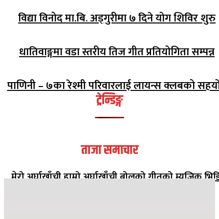
विद्या विनोद मा.बि. अड्गुरीमा ७ दिने योग शिविर शुरु
धातिवाङ्गमा वडा स्तरीय तिज गीत प्रतियोगिता सम्पन्न
पाणिनी – ७का रेश्मी परिवारलाई लायन्स क्लबको सहय
ट्रेन्डिङ्ग
ताजा समाचार
मेरो अर्घाखाँची हाम्रो अर्घाखाँची बोलको गीतको म्युजिक भिड
सार्वजनिक
२०८२ मंसिर १३ गते १८:०८