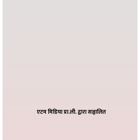
जहाँ दुख्छ त्यहाँ पहिलो पाइला नेपाल पुग्छ
२०८२ कार्तिक २६ गते ०८:२४
देउसी भैलोमा उठेको रकमबाट बिद्यालयलाई सहयोग
२०८२ कार्तिक ९ गते २१:१०
विद्या विनोद मा.बि. अड्गुरीमा ७ दिने योग शिविर शुरु
२०८२ भदौ १६ गते २०:१९
धातिवाङ्गमा वडा स्तरीय तिज गीत प्रतियोगिता सम्पन्न
२०८२ भदौ ६ गते २१:०९
एटम मिडिया प्रा.ली. द्वारा सञ्चालित