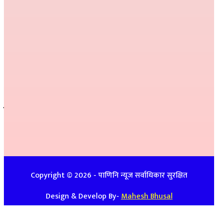
निर्देशक :
राम खड्का
सम्पादक :
प्रकाश प्युठानी
कार्यकारी सम्पादक :
गोमा पौडेल
सम्वाददाता :
अनिल नेपाली, कमला परियार,
प्रतीक्षा बेल्वासे
सल्लाहकार :
हरि प्रसाद भुसाल,
हिम जि.सि. लेकाली
सम्पर्क
इ-मेलः newspanini@gmail.com
विज्ञापनको लागिः ९७४८७४७९३९ / ९८५७०८६३९९
Copyright ©
2026
- पाणिनि न्यूज सर्वाधिकार सुरक्षित
Design & Develop By-
Mahesh Bhusal