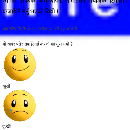
स्वागत आर्थिक व्यवस्थापन समितिका संयोजक टिकाराम
बन्जाडेले गर्नु भएको थियो ।
२०८१ असोज १८ गते २१:०१
यो खबर पढेर तपाईलाई कस्तो महसुस भयो ?
खुसी
दुःखी