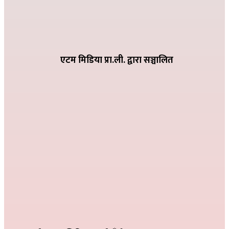
२०८२ भदौ १६ गते २०:१९
धातिवाङ्गमा वडा स्तरीय तिज गीत प्रतियोगिता सम्पन्न
२०८२ भदौ ६ गते २१:०९
एटम मिडिया प्रा.ली. द्वारा सञ्चालित