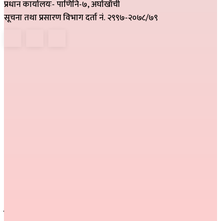
प्रधान कार्यालयः- पाणिनि-७, अर्घाखाँची
सूचना तथा प्रसारण विभाग दर्ता नं. २९९७-२०७८/७९
हाम्रो टिम
निर्देशक :
राम खड्का
सम्पादक :
प्रकाश प्युठानी
कार्यकारी सम्पादक :
गोमा पौडेल
सम्वाददाता :
अनिल नेपाली, कमला परियार,
प्रतीक्षा बेल्वासे
सल्लाहकार :
हरि प्रसाद भुसाल,
हिम जि.सि. लेकाली
सम्पर्क