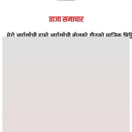
ताजा समाचार
मेरो अर्घाखाँची हाम्रो अर्घाखाँची बोलको गीतको म्युजिक भिड
सार्वजनिक
२०८२ मंसिर १३ गते १८:०८
जहाँ दुख्छ त्यहाँ पहिलो पाइला नेपाल पुग्छ
२०८२ कार्तिक २६ गते ०८:२४
देउसी भैलोमा उठेको रकमबाट बिद्यालयलाई सहयोग
२०८२ कार्तिक ९ गते २१:१०
विद्या विनोद मा.बि. अड्गुरीमा ७ दिने योग शिविर शुरु