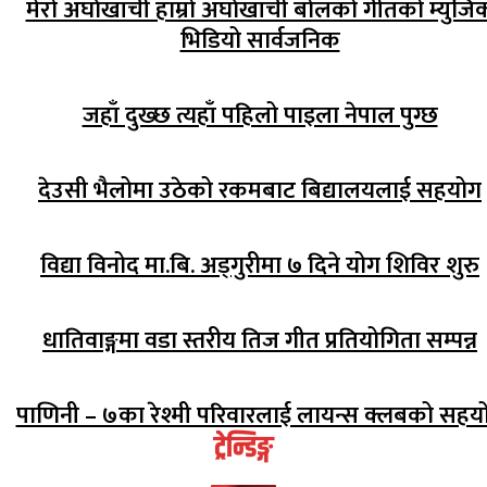
मेरो अर्घाखाँची हाम्रो अर्घाखाँची बोलको गीतको म्युजि
भिडियो सार्वजनिक
जहाँ दुख्छ त्यहाँ पहिलो पाइला नेपाल पुग्छ
देउसी भैलोमा उठेको रकमबाट बिद्यालयलाई सहयोग
विद्या विनोद मा.बि. अड्गुरीमा ७ दिने योग शिविर शुरु
धातिवाङ्गमा वडा स्तरीय तिज गीत प्रतियोगिता सम्पन्न
पाणिनी – ७का रेश्मी परिवारलाई लायन्स क्लबको सहय
ट्रेन्डिङ्ग