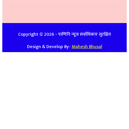
इ-मेलः newspanini@gmail.com
विज्ञापनको लागिः ९७४८७४७९३९ / ९८५७०८६३९९
Copyright ©
2026
- पाणिनि न्यूज सर्वाधिकार सुरक्षित
Design & Develop By-
Mahesh Bhusal