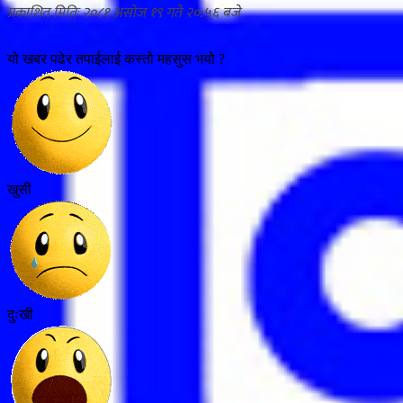
२०८१ असोज १९ गते २०:५६
यो खबर पढेर तपाईलाई कस्तो महसुस भयो ?
खुसी
दुःखी