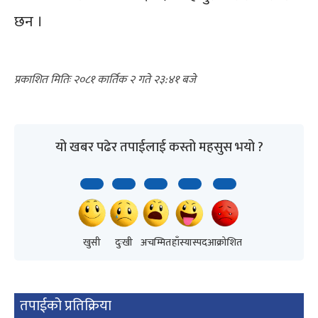
छन ।
२०८१ कार्तिक २ गते २३:४१
यो खबर पढेर तपाईलाई कस्तो महसुस भयो ?
खुसी
दुःखी
अचम्मित
हाँस्यास्पद
आक्रोशित
तपाईको प्रतिक्रिया