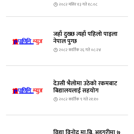
२०८२ मंसिर १३ गते १८:०८
जहाँ दुख्छ त्यहाँ पहिलो पाइला
नेपाल पुग्छ
२०८२ कार्तिक २६ गते ०८:२४
देउसी भैलोमा उठेको रकमबाट
बिद्यालयलाई सहयोग
२०८२ कार्तिक ९ गते २१:१०
विद्या विनोद मा.बि. अड्गुरीमा ७