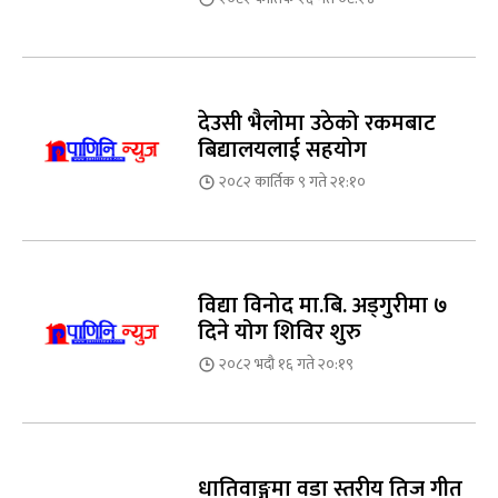
देउसी भैलोमा उठेको रकमबाट
बिद्यालयलाई सहयोग
२०८२ कार्तिक ९ गते २१:१०
विद्या विनोद मा.बि. अड्गुरीमा ७
दिने योग शिविर शुरु
२०८२ भदौ १६ गते २०:१९
धातिवाङ्गमा वडा स्तरीय तिज गीत