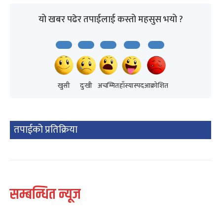
यो खबर पढेर तपाईलाई कस्तो महसुस भयो ?
खुसी
दुःखी
अचम्मित
हाँस्यास्पद
आक्रोशित
तपाईको प्रतिक्रिया
सम्बन्धित न्यूज