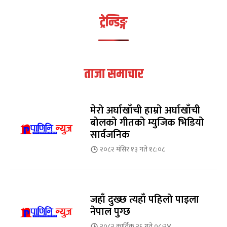
ट्रेन्डिङ्ग
ताजा समाचार
मेरो अर्घाखाँची हाम्रो अर्घाखाँची
बोलको गीतको म्युजिक भिडियो
सार्वजनिक
२०८२ मंसिर १३ गते १८:०८
जहाँ दुख्छ त्यहाँ पहिलो पाइला
नेपाल पुग्छ
२०८२ कार्तिक २६ गते ०८:२४