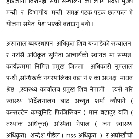
हाडजोर्नी बिशेषज्ञ सेवा सन्चालन का लागि प्रदेश मुख्य
मन्त्री र विभागीय मन्त्री समक्ष पटक पटक छलफल भै
याेजना समेत पेश भएकाे बताउनु भयाे ।
अस्पताल ब्यबस्थापन अधिकृत शिव बन्जाडेकाे सन्चालन
र नरसिं अधिकृत सुनिता आचार्यकाे स्वागत मा सम्पन्न
कार्यक्रममा निमित्त प्रमुख जिल्ला अधिकारी नूमलाल
पन्थी ,सन्धिखर्क नगरपालिका वडा नं १ का अध्यक्ष माधव
श्रेष्ठ ,स्वास्थ्य कार्यालय प्रमुख शिव नेपाली त्यसै गरि
स्वास्थ्य निर्देशनालय बाट अच्युत शर्मा न्याैपाने (
कन्सल्टेन कम्युनिटि फिजिसियन ) मान बहादुर वलि (
तथ्यांक अधिकृत) अस्मिता नेपाल ( जन स्वास्थ्य
अधिकृत) शन्देश पाैडेल ( mss अधिकृत ) र अर्घाखाँची