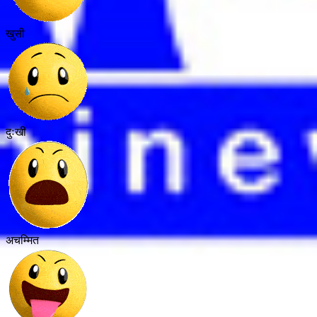
खुसी
दुःखी
अचम्मित