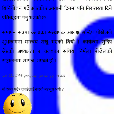
बिनियोजन गर्दै आएको र आगामी दिनमा पनि निरन्तरता दिने
प्रतिबद्धता गर्नु भएको छ ।
समापन सत्रमा क्लबका सस्थापक अध्यक्ष सन्दिप पोख्रेलले
शुभकामना मन्त्बय राख्नु भएको थियो । कार्यक्रम सुदिप
श्रेष्ठको अध्यक्षता र क्लबका सचिव निर्मला पोख्रेलको
सञ्चालनमा सम्पन्न भएको हो ।
२०८२ जेष्ठ १७ गते २२:३७
यो खबर पढेर तपाईलाई कस्तो महसुस भयो ?