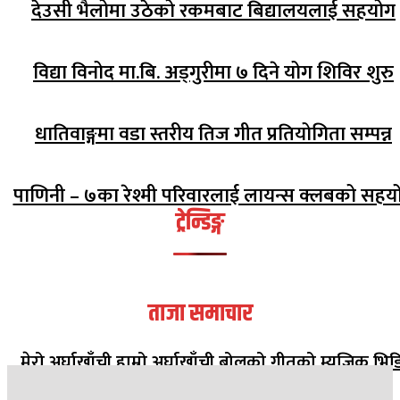
देउसी भैलोमा उठेको रकमबाट बिद्यालयलाई सहयोग
विद्या विनोद मा.बि. अड्गुरीमा ७ दिने योग शिविर शुरु
धातिवाङ्गमा वडा स्तरीय तिज गीत प्रतियोगिता सम्पन्न
पाणिनी – ७का रेश्मी परिवारलाई लायन्स क्लबको सहय
ट्रेन्डिङ्ग
ताजा समाचार
मेरो अर्घाखाँची हाम्रो अर्घाखाँची बोलको गीतको म्युजिक भिड
सार्वजनिक