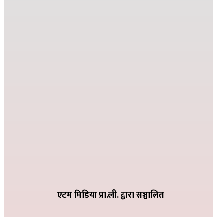
२०८२ मंसिर १३ गते १८:०८
जहाँ दुख्छ त्यहाँ पहिलो पाइला नेपाल पुग्छ
२०८२ कार्तिक २६ गते ०८:२४
देउसी भैलोमा उठेको रकमबाट बिद्यालयलाई सहयोग
२०८२ कार्तिक ९ गते २१:१०
विद्या विनोद मा.बि. अड्गुरीमा ७ दिने योग शिविर शुरु
२०८२ भदौ १६ गते २०:१९
धातिवाङ्गमा वडा स्तरीय तिज गीत प्रतियोगिता सम्पन्न
२०८२ भदौ ६ गते २१:०९
एटम मिडिया प्रा.ली. द्वारा सञ्चालित