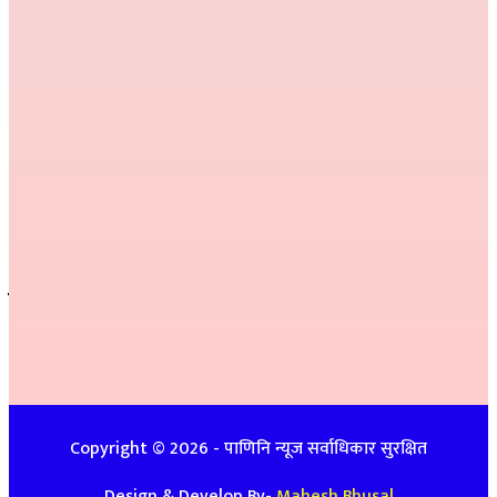
निर्देशक :
राम खड्का
सम्पादक :
प्रकाश प्युठानी
कार्यकारी सम्पादक :
गोमा पौडेल
सम्वाददाता :
अनिल नेपाली, कमला परियार,
प्रतीक्षा बेल्वासे
सल्लाहकार :
हरि प्रसाद भुसाल,
हिम जि.सि. लेकाली
सम्पर्क
इ-मेलः newspanini@gmail.com
विज्ञापनको लागिः ९७४८७४७९३९ / ९८५७०८६३९९
Copyright ©
2026
- पाणिनि न्यूज सर्वाधिकार सुरक्षित
Design & Develop By-
Mahesh Bhusal