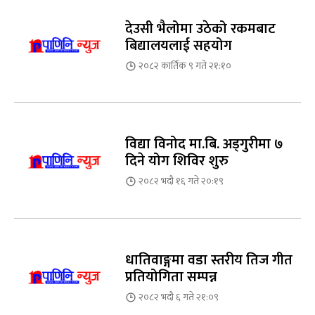
देउसी भैलोमा उठेको रकमबाट
बिद्यालयलाई सहयोग
२०८२ कार्तिक ९ गते २१:१०
विद्या विनोद मा.बि. अड्गुरीमा ७
दिने योग शिविर शुरु
२०८२ भदौ १६ गते २०:१९
धातिवाङ्गमा वडा स्तरीय तिज गीत
प्रतियोगिता सम्पन्न
२०८२ भदौ ६ गते २१:०९