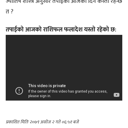
ज्योतिष शास्त्र अनुसार तपाईको आजको दिन कस्तो रहन्छ
त ?
तपाईको आजको राशिफल फलादेश यस्तो रहेको छ:
२०७९ असोज २ गते ०६:५१