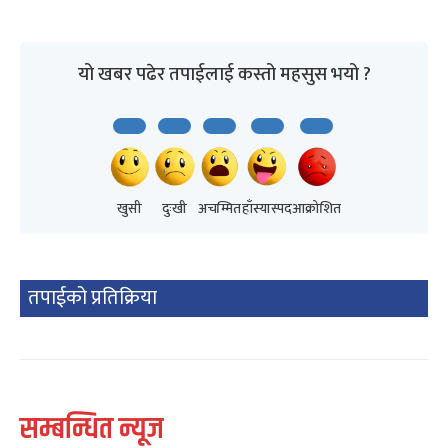
यो खबर पढेर तपाईलाई कस्तो महसुस भयो ?
खुसी
दुःखी
अचम्मित
हाँस्यास्पद
आक्रोशित
तपाईको प्रतिक्रिया
सम्बन्धित न्यूज