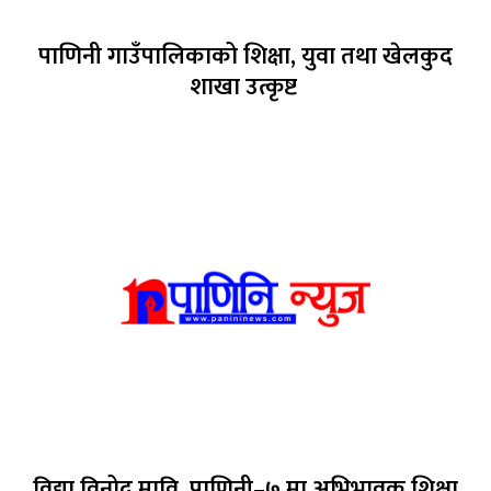
पाणिनी गाउँपालिकाको शिक्षा, युवा तथा खेलकुद
शाखा उत्कृष्ट
विद्या विनोद मावि, पाणिनी–७ मा अभिभावक शिक्षा