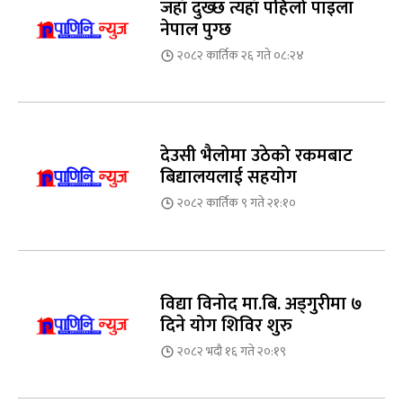
जहाँ दुख्छ त्यहाँ पहिलो पाइला
नेपाल पुग्छ
२०८२ कार्तिक २६ गते ०८:२४
देउसी भैलोमा उठेको रकमबाट
बिद्यालयलाई सहयोग
२०८२ कार्तिक ९ गते २१:१०
विद्या विनोद मा.बि. अड्गुरीमा ७
दिने योग शिविर शुरु
२०८२ भदौ १६ गते २०:१९