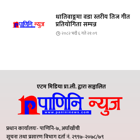
धातिवाङ्गमा वडा स्तरीय तिज गीत
प्रतियोगिता सम्पन्न
२०८२ भदौ ६ गते २१:०९
एटम मिडिया प्रा.ली. द्वारा सञ्चालित
प्रधान कार्यालयः- पाणिनि-७, अर्घाखाँची
सूचना तथा प्रसारण विभाग दर्ता नं. २९९७-२०७८/७९