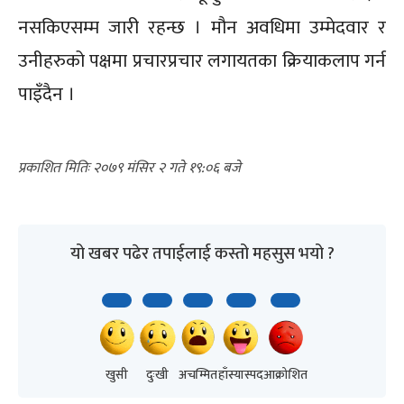
नसकिएसम्म जारी रहन्छ । मौन अवधिमा उम्मेदवार र
उनीहरुको पक्षमा प्रचारप्रचार लगायतका क्रियाकलाप गर्न
पाइँदैन ।
२०७९ मंसिर २ गते १९:०६
यो खबर पढेर तपाईलाई कस्तो महसुस भयो ?
खुसी
दुःखी
अचम्मित
हाँस्यास्पद
आक्रोशित