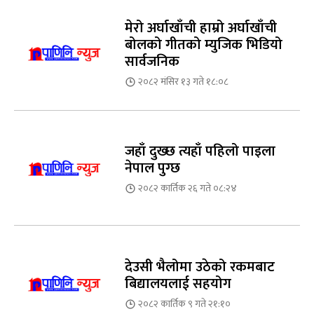
मेरो अर्घाखाँची हाम्रो अर्घाखाँची
बोलको गीतको म्युजिक भिडियो
सार्वजनिक
२०८२ मंसिर १३ गते १८:०८
जहाँ दुख्छ त्यहाँ पहिलो पाइला
नेपाल पुग्छ
२०८२ कार्तिक २६ गते ०८:२४
देउसी भैलोमा उठेको रकमबाट
बिद्यालयलाई सहयोग
२०८२ कार्तिक ९ गते २१:१०