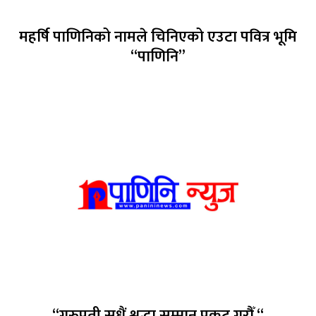
महर्षि पाणिनिको नामले चिनिएको एउटा पवित्र भूमि
“पाणिनि”
“गुरुप्रती सधैं श्रद्धा सम्मान प्रकट गरौँ “