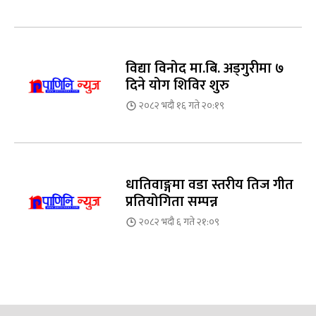
विद्या विनोद मा.बि. अड्गुरीमा ७
दिने योग शिविर शुरु
२०८२ भदौ १६ गते २०:१९
धातिवाङ्गमा वडा स्तरीय तिज गीत
प्रतियोगिता सम्पन्न
२०८२ भदौ ६ गते २१:०९