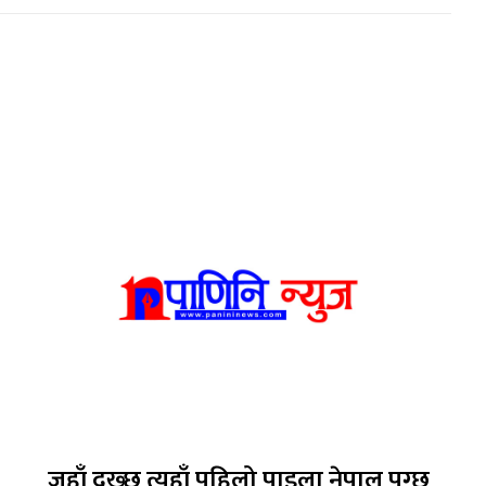
जहाँ दुख्छ त्यहाँ पहिलो पाइला नेपाल पुग्छ