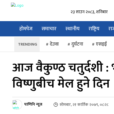
२३ साउन २०८३, शनिबार
होमपेज
समाचार
स्थानीय
राष्ट्रिय
रा
देउवा
दुर्घटना
एसइई
आज वैकुण्ठ चतुर्दशी :
विष्णुबीच मेल हुने दिन
पाणिनि न्यूज
सोमबार, २१ कार्तिक २०७९, ०८:२८