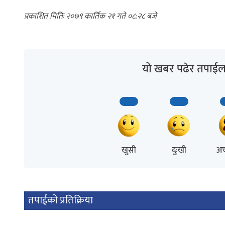
२०७९ कार्तिक २१ गते ०८:२८
यो खबर पढेर तपाईल
खुसी
दुःखी
अच
तपाईको प्रतिक्रिया