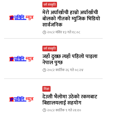
धर्म संस्कृति
मेरो अर्घाखाँची हाम्रो अर्घाखाँची
बोलको गीतको म्युजिक भिडियो
सार्वजनिक
२०८२ मंसिर १३ गते १८:०८
धर्म संस्कृति
जहाँ दुख्छ त्यहाँ पहिलो पाइला
नेपाल पुग्छ
२०८२ कार्तिक २६ गते ०८:२४
शिक्षा
देउसी भैलोमा उठेको रकमबाट
बिद्यालयलाई सहयोग
२०८२ कार्तिक ९ गते २१:१०