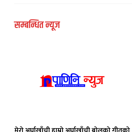
सम्बन्धित न्यूज
मेरो अर्घाखाँची हाम्रो अर्घाखाँची बोलको गीतको