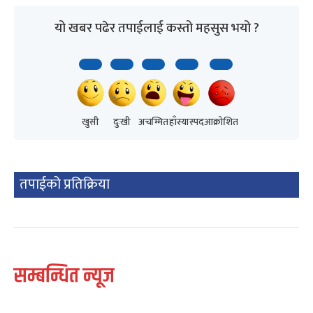
यो खबर पढेर तपाईलाई कस्तो महसुस भयो ?
खुसी
दुःखी
अचम्मित
हाँस्यास्पद
आक्रोशित
तपाईको प्रतिक्रिया
सम्बन्धित न्यूज