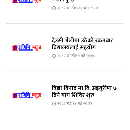
२०८२ कार्तिक २६ गते ०८:२४
देउसी भैलोमा उठेको रकमबाट
बिद्यालयलाई सहयोग
२०८२ कार्तिक ९ गते २१:१०
विद्या विनोद मा.बि. अड्गुरीमा ७
दिने योग शिविर शुरु
२०८२ भदौ १६ गते २०:१९