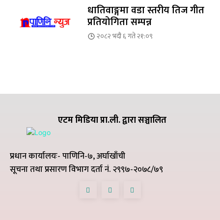
धातिवाङ्गमा वडा स्तरीय तिज गीत
प्रतियोगिता सम्पन्न
२०८२ भदौ ६ गते २१:०९
एटम मिडिया प्रा.ली. द्वारा सञ्चालित
प्रधान कार्यालयः- पाणिनि-७, अर्घाखाँची
सूचना तथा प्रसारण विभाग दर्ता नं. २९९७-२०७८/७९