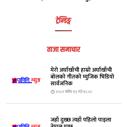
ट्रेन्डिङ्ग
ताजा समाचार
मेरो अर्घाखाँची हाम्रो अर्घाखाँची
बोलको गीतको म्युजिक भिडियो
सार्वजनिक
२०८२ मंसिर १३ गते १८:०८
जहाँ दुख्छ त्यहाँ पहिलो पाइला
नेपाल पुग्छ