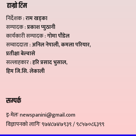
हाम्रो टिम
निर्देशक :
राम खड्का
सम्पादक :
प्रकाश प्युठानी
कार्यकारी सम्पादक :
गोमा पौडेल
सम्वाददाता :
अनिल नेपाली, कमला परियार,
प्रतीक्षा बेल्वासे
सल्लाहकार :
हरि प्रसाद भुसाल,
हिम जि.सि. लेकाली
सम्पर्क
इ-मेलः newspanini@gmail.com
विज्ञापनको लागिः ९७४८७४७९३९ / ९८५७०८६३९९