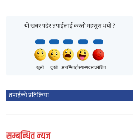
यो खबर पढेर तपाईलाई कस्तो महसुस भयो ?
खुसी
दुःखी
अचम्मित
हाँस्यास्पद
आक्रोशित
तपाईको प्रतिक्रिया
सम्बन्धित न्यूज