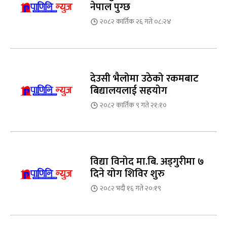
नेपाल पुग्छ
२०८२ कार्तिक २६ गते ०८:२४
देउसी भैलोमा उठेको रकमबाट
बिद्यालयलाई सहयोग
२०८२ कार्तिक ९ गते २१:१०
विद्या विनोद मा.बि. अड्गुरीमा ७
दिने योग शिविर शुरु
२०८२ भदौ १६ गते २०:१९