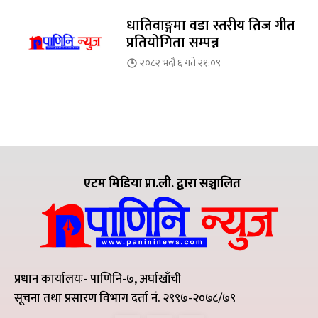
धातिवाङ्गमा वडा स्तरीय तिज गीत
प्रतियोगिता सम्पन्न
२०८२ भदौ ६ गते २१:०९
एटम मिडिया प्रा.ली. द्वारा सञ्चालित
प्रधान कार्यालयः- पाणिनि-७, अर्घाखाँची
सूचना तथा प्रसारण विभाग दर्ता नं. २९९७-२०७८/७९