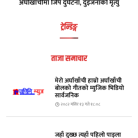
अर्घाखाँचीमा जिप दुर्घटना, दुइजनाको मृत्यु
ट्रेन्डिङ्ग
ताजा समाचार
मेरो अर्घाखाँची हाम्रो अर्घाखाँची
बोलको गीतको म्युजिक भिडियो
सार्वजनिक
२०८२ मंसिर १३ गते १८:०८
जहाँ दुख्छ त्यहाँ पहिलो पाइला