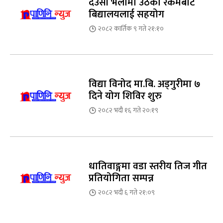
देउसी भैलोमा उठेको रकमबाट
बिद्यालयलाई सहयोग
२०८२ कार्तिक ९ गते २१:१०
विद्या विनोद मा.बि. अड्गुरीमा ७
दिने योग शिविर शुरु
२०८२ भदौ १६ गते २०:१९
धातिवाङ्गमा वडा स्तरीय तिज गीत
प्रतियोगिता सम्पन्न
२०८२ भदौ ६ गते २१:०९