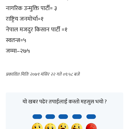
नागरिक उन्मुक्ति पार्टी= ३
राष्ट्रिय जनमोर्चा=१
नेपाल मजदुर किसान पार्टी =१
स्वतन्त्र=५
जम्मा–२७५
२०७९ मंसिर २२ गते ०९:५८
यो खबर पढेर तपाईलाई कस्तो महसुस भयो ?