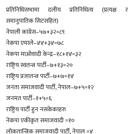
प्रतिनिधिसभामा दलीय प्रतिनिधित्व (प्रत्यक्ष र
समानुपातिक सिटसहित)
नेपाली कांग्रेस–५७+३२=८९
नेकपा एमाले–४४+३४=७८
नेकपा माओवादी केन्द्र–१८+१४=३२
राष्ट्रिय स्वतन्त्र पार्टी–७+१३=२०
राष्ट्रिय प्रजातन्त्र पार्टी–७+७=१४
जनता समाजवादी पार्टी, नेपाल–७+५=१२
जनमत पार्टी–१+५=६
राष्ट्रिय पार्टी हुन नसकेकाहरु
नेकपा एकीकृत समाजवादी =१०
लोकतान्त्रिक समाजवादी पार्टी, नेपाल =४