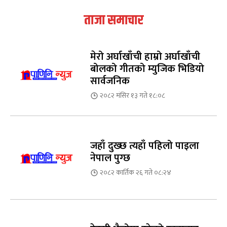
ताजा समाचार
मेरो अर्घाखाँची हाम्रो अर्घाखाँची
बोलको गीतको म्युजिक भिडियो
सार्वजनिक
२०८२ मंसिर १३ गते १८:०८
जहाँ दुख्छ त्यहाँ पहिलो पाइला
नेपाल पुग्छ
२०८२ कार्तिक २६ गते ०८:२४