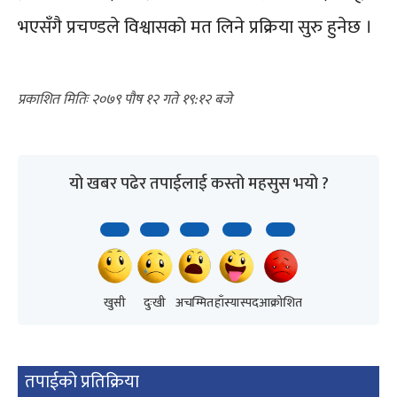
भएसँगै प्रचण्डले विश्वासको मत लिने प्रक्रिया सुरु हुनेछ ।
२०७९ पौष १२ गते १९:१२
यो खबर पढेर तपाईलाई कस्तो महसुस भयो ?
खुसी
दुःखी
अचम्मित
हाँस्यास्पद
आक्रोशित
तपाईको प्रतिक्रिया