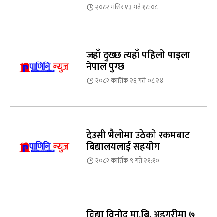
२०८२ मंसिर १३ गते १८:०८
जहाँ दुख्छ त्यहाँ पहिलो पाइला
नेपाल पुग्छ
२०८२ कार्तिक २६ गते ०८:२४
देउसी भैलोमा उठेको रकमबाट
बिद्यालयलाई सहयोग
२०८२ कार्तिक ९ गते २१:१०
विद्या विनोद मा.बि. अड्गुरीमा ७