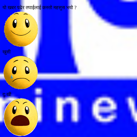
यो खबर पढेर तपाईलाई कस्तो महसुस भयो ?
खुसी
दुःखी