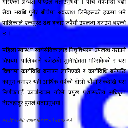
गरिएको अध्यक्ष पाण्डेले बताउनुभयो । पाँच वर्षभन्दा बढी
सेवा अवधि पुगेर बीचैमा अवकाश लिनेहरूको हकमा भने
पालिकाले एकमुस्ट दश हजार रुपैयाँ उपलब्ध गराउने भएको
छ ।
महिला स्वास्थ्य स्वयंसेविकालाई निवृत्तिभरण उपलब्ध गराउने
विषयमा पालिकाले बजेटको सुनिश्चितता गरिसकेको र यस
विषयमा कार्यविधि बनाउन लागिएको र कार्यविधि बनेपछि
कानुन बनाएर यही आर्थिक वर्षको दोस्रो चौमासिकदेखि यस
निर्णयलाई कार्यान्वयन गरिने प्रमुख प्रशासकीय अधिकृत
वीरबहादुर पुनले बताउनुभयो ।
२०७९ पौष १९ गते २१:०३