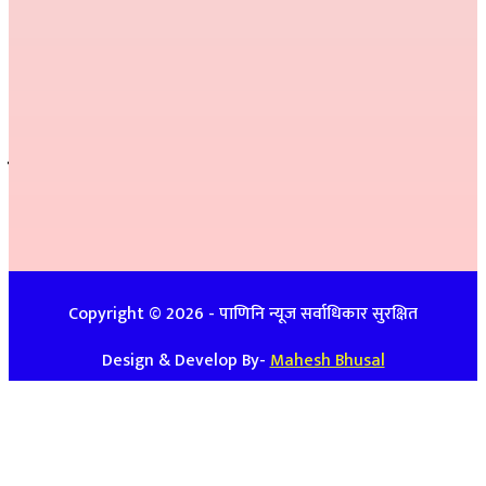
प्रतीक्षा बेल्वासे
सल्लाहकार :
हरि प्रसाद भुसाल,
हिम जि.सि. लेकाली
सम्पर्क
इ-मेलः newspanini@gmail.com
विज्ञापनको लागिः ९७४८७४७९३९ / ९८५७०८६३९९
Copyright ©
2026
- पाणिनि न्यूज सर्वाधिकार सुरक्षित
Design & Develop By-
Mahesh Bhusal