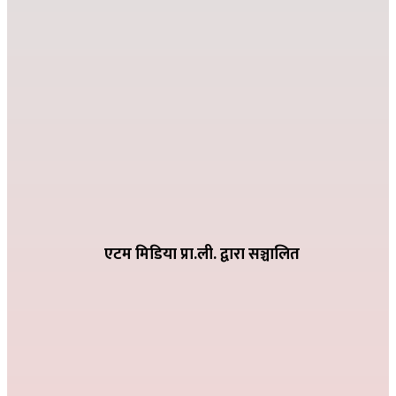
देउसी भैलोमा उठेको रकमबाट बिद्यालयलाई सहयोग
२०८२ कार्तिक ९ गते २१:१०
विद्या विनोद मा.बि. अड्गुरीमा ७ दिने योग शिविर शुरु
२०८२ भदौ १६ गते २०:१९
धातिवाङ्गमा वडा स्तरीय तिज गीत प्रतियोगिता सम्पन्न
२०८२ भदौ ६ गते २१:०९
एटम मिडिया प्रा.ली. द्वारा सञ्चालित