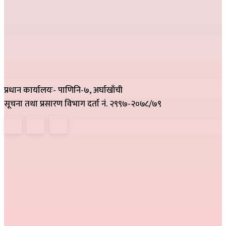
प्रधान कार्यालयः- पाणिनि-७, अर्घाखाँची
सूचना तथा प्रसारण विभाग दर्ता नं. २९९७-२०७८/७९
हाम्रो टिम
निर्देशक :
राम खड्का
सम्पादक :
प्रकाश प्युठानी
कार्यकारी सम्पादक :
गोमा पौडेल
सम्वाददाता :
अनिल नेपाली, कमला परियार,