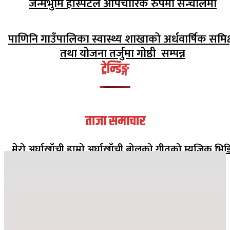
जन्मभुमि हस्पिटल ओैपचारिक रुपमा सन्चालमा
पाणिनि गाउँपालिका स्वास्थ्य शाखाको अर्धवार्षिक समिक्
तथा योजना तर्जु‌मा गोष्ठी सम्पन्न
ट्रेन्डिङ्ग
ताजा समाचार
मेरो अर्घाखाँची हाम्रो अर्घाखाँची बोलको गीतको म्युजिक भिड
सार्वजनिक
२०८२ मंसिर १३ गते १८:०८
जहाँ दुख्छ त्यहाँ पहिलो पाइला नेपाल पुग्छ
२०८२ कार्तिक २६ गते ०८:२४