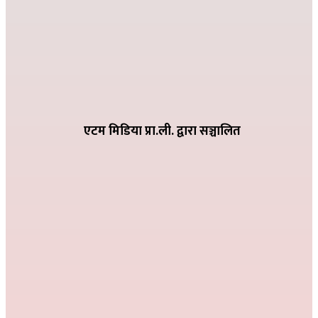
विद्या विनोद मा.बि. अड्गुरीमा ७ दिने योग शिविर शुरु
२०८२ भदौ १६ गते २०:१९
धातिवाङ्गमा वडा स्तरीय तिज गीत प्रतियोगिता सम्पन्न
२०८२ भदौ ६ गते २१:०९
एटम मिडिया प्रा.ली. द्वारा सञ्चालित