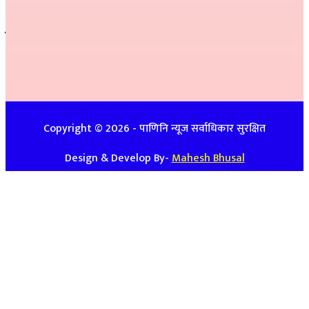
सम्पर्क
इ-मेलः newspanini@gmail.com
विज्ञापनको लागिः ९७४८७४७९३९ / ९८५७०८६३९९
Copyright ©
2026
- पाणिनि न्यूज सर्वाधिकार सुरक्षित
Design & Develop By-
Mahesh Bhusal