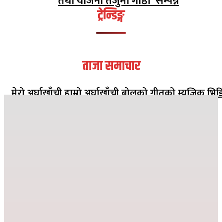
तथा योजना तर्जु‌मा गोष्ठी सम्पन्न
ट्रेन्डिङ्ग
ताजा समाचार
मेरो अर्घाखाँची हाम्रो अर्घाखाँची बोलको गीतको म्युजिक भिड
सार्वजनिक
२०८२ मंसिर १३ गते १८:०८
जहाँ दुख्छ त्यहाँ पहिलो पाइला नेपाल पुग्छ
२०८२ कार्तिक २६ गते ०८:२४
देउसी भैलोमा उठेको रकमबाट बिद्यालयलाई सहयोग
२०८२ कार्तिक ९ गते २१:१०