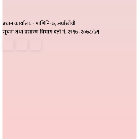
प्रधान कार्यालयः- पाणिनि-७, अर्घाखाँची
सूचना तथा प्रसारण विभाग दर्ता नं. २९९७-२०७८/७९
हाम्रो टिम
निर्देशक :
राम खड्का
सम्पादक :
प्रकाश प्युठानी
कार्यकारी सम्पादक :
गोमा पौडेल
सम्वाददाता :
अनिल नेपाली, कमला परियार,
प्रतीक्षा बेल्वासे
सल्लाहकार :
हरि प्रसाद भुसाल,
हिम जि.सि. लेकाली