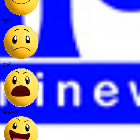
खुसी
दुःखी
अचम्मित