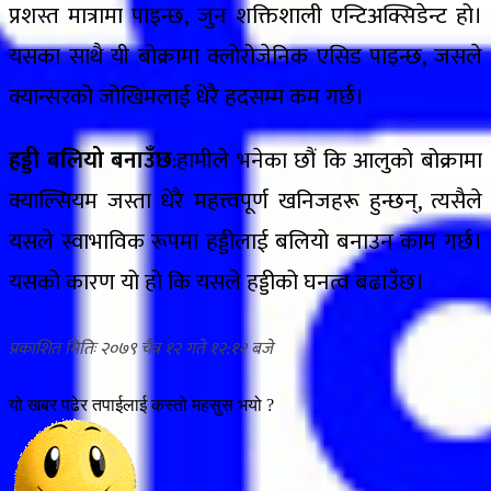
प्रशस्त मात्रामा पाइन्छ, जुन शक्तिशाली एन्टिअक्सिडेन्ट हो।
यसका साथै यी बोक्रामा क्लोरोजेनिक एसिड पाइन्छ, जसले
क्यान्सरको जोखिमलाई धेरै हदसम्म कम गर्छ।
हड्डी बलियो बनाउँछ
:हामीले भनेका छौं कि आलुको बोक्रामा
क्याल्सियम जस्ता धेरै महत्त्वपूर्ण खनिजहरू हुन्छन्, त्यसैले
यसले स्वाभाविक रूपमा हड्डीलाई बलियो बनाउन काम गर्छ।
यसको कारण यो हो कि यसले हड्डीको घनत्व बढाउँछ।
२०७९ चैत्र १२ गते १२:१२
यो खबर पढेर तपाईलाई कस्तो महसुस भयो ?